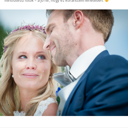
minősítésű fotók – a jó hír, hogy ez korántsem lehetetlen.