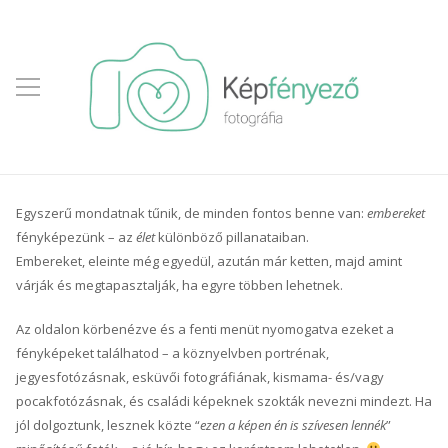
Egyszerű mondatnak tűnik, de minden fontos benne van:
embereket
fényképezünk – az
élet
különböző pillanataiban.
Embereket, eleinte még egyedül, azután már ketten, majd amint
várják és megtapasztalják, ha egyre többen lehetnek.
Az oldalon körbenézve és a fenti menüt nyomogatva ezeket a
fényképeket találhatod – a köznyelvben portrénak,
jegyesfotózásnak, esküvői fotográfiának, kismama- és/vagy
pocakfotózásnak, és családi képeknek szokták nevezni mindezt. Ha
jól dolgoztunk, lesznek közte “
ezen a képen én is szívesen lennék
”