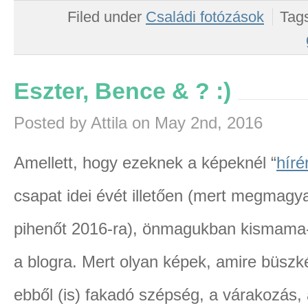
Filed under
Családi fotózások
Tag
Eszter, Bence & ? :)
Posted by Attila on May 2nd, 2016
Amellett, hogy ezeknek a képeknél “
híré
csapat idei évét illetően (mert megmagy
pihenőt 2016-ra), önmagukban kismama-
a blogra. Mert olyan képek, amire büsz
ebből (is) fakadó szépség, a várakozás, 