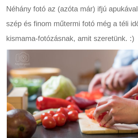
Néhány fotó az (azóta már) ifjú apukával
szép és finom műtermi fotó még a téli id
kismama-fotózásnak, amit szeretünk. :)