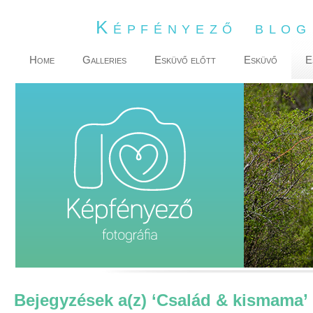
Képfényező blo
Home
Galleries
Esküvő előtt
Esküvő
E
Bejegyzések a(z) ‘Család & kismama’