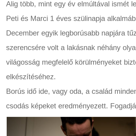
Alig több, mint egy év elmúltával ismét 
Peti és Marci 1 éves szülinapja alkalmáb
December egyik legborúsabb napjára tűzt
szerencsére volt a lakásnak néhány oly
világosság megfelelő körülményeket bizt
elkészítéséhez.
Borús idő ide, vagy oda, a család minden
csodás képeket eredményezett. Fogadjáto