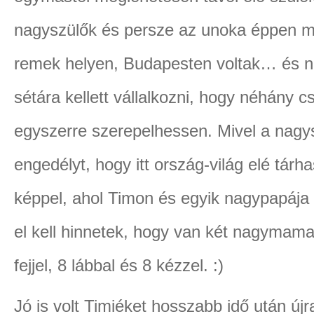
nagyszülők és persze az unoka éppen m
remek helyen, Budapesten voltak… és n
sétára kellett vállalkozni, hogy néhány c
egyszerre szerepelhessen. Mivel a nagy
engedélyt, hogy itt ország-világ elé tárh
képpel, ahol Timon és egyik nagypapája
el kell hinnetek, hogy van két nagymam
fejjel, 8 lábbal és 8 kézzel. :)
Jó is volt Timiéket hosszabb idő után újra