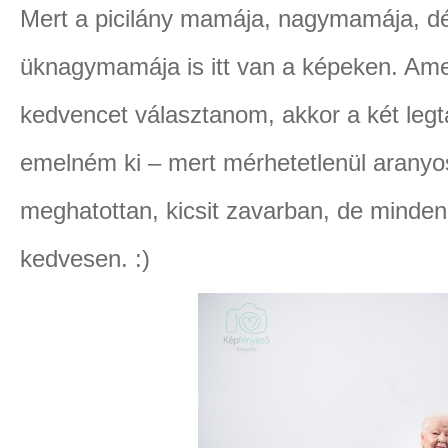
Mert a picilány mamája, nagymamája, 
üknagymamája is itt van a képeken. Ame
kedvencet választanom, akkor a két legt
emelném ki – mert mérhetetlenül aranyo
meghatottan, kicsit zavarban, de mind
kedvesen. :)