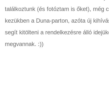
találkoztunk (és fotóztam is őket), még 
kezükben a Duna-parton, azóta új kihív
segít kitölteni a rendelkezésre álló idejü
megvannak. :))