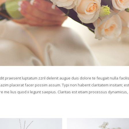
it praesent luptatum zzril delenit augue duis dolore te feugait nulla facil
zim placerat facer possim assum. Typi non habent claritatem insitam; est us
re me lius quod ii legunt saepius. Claritas est etiam processus dynamicu