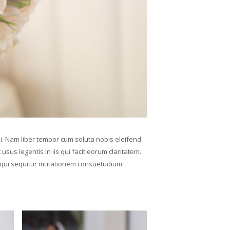
isi. Nam liber tempor cum soluta nobis eleifend
us legentis in iis qui facit eorum claritatem.
s, qui sequitur mutationem consuetudium