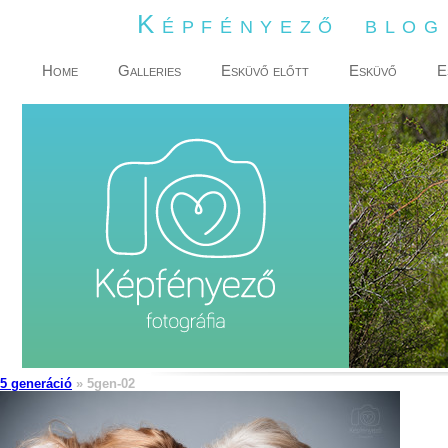
Képfényező blo
Home
Galleries
Esküvő előtt
Esküvő
E
5 generáció
» 5gen-02