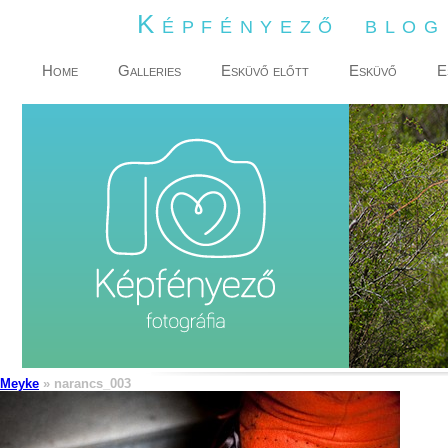
Képfényező blo
Home
Galleries
Esküvő előtt
Esküvő
E
Meyke
» narancs_003