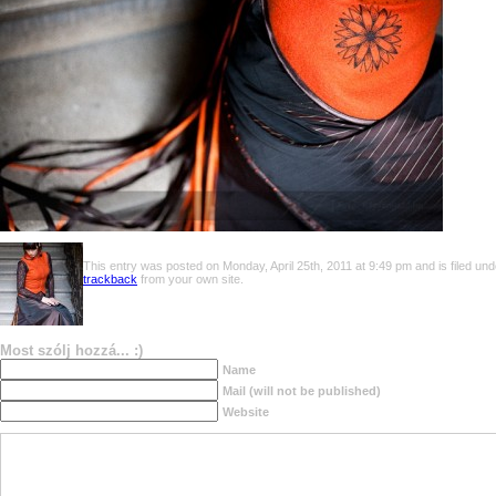
This entry was posted on Monday, April 25th, 2011 at 9:49 pm and is filed und
trackback
from your own site.
Most szólj hozzá... :)
Name
Mail (will not be published)
Website