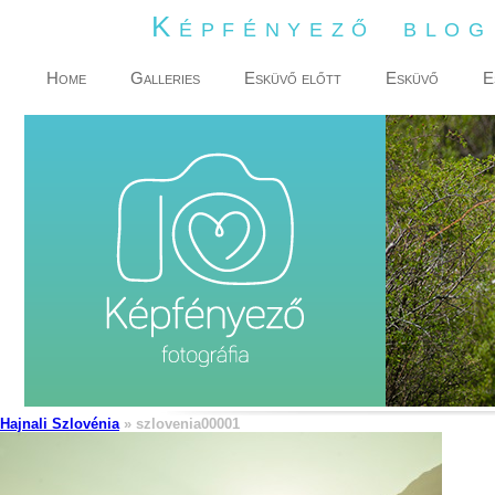
Képfényező blo
Home
Galleries
Esküvő előtt
Esküvő
E
Hajnali Szlovénia
» szlovenia00001