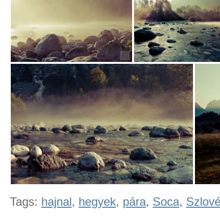
Tags:
hajnal
,
hegyek
,
pára
,
Soca
,
Szlové