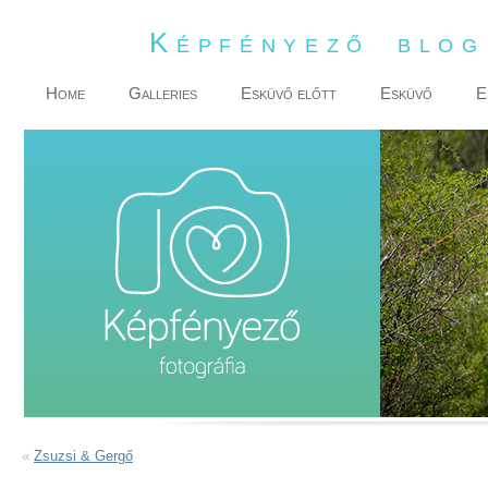
Képfényező blo
Home
Galleries
Esküvő előtt
Esküvő
E
«
Zsuzsi & Gergő