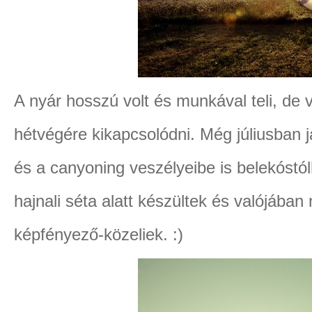
A nyár hosszú volt és munkával teli, de 
hétvégére kikapcsolódni. Még júliusban j
és a canyoning veszélyeibe is belekóstó
hajnali séta alatt készültek és valójába
képfényező-közeliek. :)