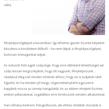
válni,
fényképezőgéppel a kezemben. Így lehetne igazán őszinte képeket
készíteni a körülöttem élőkről – ha nem látjuk a fényképezőgépet,
biztosan önmagunkat adjuk.
Az esküvői fotó egyik szépsége, hogy erre időnként lehetőséget ad:
szép lassan megszokjátok, hogy ott vagyunk, fényképezünk…
ráadásul elég sok minden történik ahhoz, hogy ne is tudjatok ránk
figyelni; és ha minden jól megy, végeredményként egyszerre
kapjátok vissza az ünnep hangulatát, és az ebben elrejtett őszinte,
emberi pillanatokat. Legalábbis erre törekszünk minden alkalommal.
Van néhány kedvenc fotográfusom, aki ehhez értettek. Közülük is