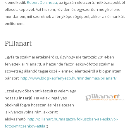
kiemelkedik
Robert Doisneau
, az igazán életszerű, hétköznapokból
ellesett képeivel. Azt hiszem, röviden és egyszerűen meg kellene
mondanom, mit szeretnék a fényképezőgéppel, akkor az ő munkáit
említeném…
Pillanart
Egyfajta szakmai értékmérő is, úgyhogy ide tartozik: 2014-ben
felvettek a Pillana(r)t, a hazai “de facto” esküvőfotós szakmai
szövetség állandó tagjai közé – ennek jelentéséről a blogon írtam
pár sort:
http://www.blog.kepfenyezo.hu/mindenmas/pillanart/
Ezzel egyidőben ott készült is velem egy
hosszú
interjú
. Ha valaki rejtélyes
okoknál fogva hosszan és részletesen
is kíváncsi volna rám, akkor itt
elolvasható:
http://pillanart.hu/magazin/fokuszban-az-eskuvoi-
fotos-mitcsenkov-attila
:)