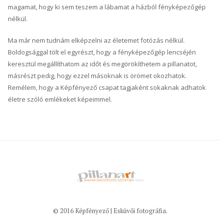
magamat, hogy ki sem teszem a lábamat a házból fényképezőgép
nélkül.
Ma már nem tudnám elképzelni az életemet fotózás nélkül.
Boldogsággal tölt el egyrészt, hogy a fényképezőgép lencséjén
keresztül megállíthatom az időt és megörökíthetem a pillanatot,
másrészt pedig, hogy ezzel másoknak is örömet okozhatok.
Remélem, hogy a Képfényező csapat tagjaként sokaknak adhatok
életre szóló emlékeket képeimmel.
© 2016 Képfényező | Esküvői fotográfia.