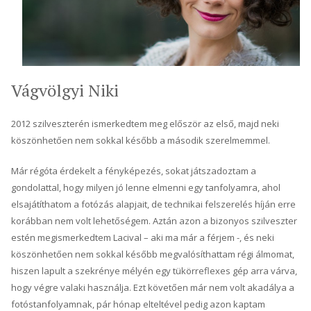
Vágvölgyi Niki
2012 szilveszterén ismerkedtem meg először az első, majd neki
köszönhetően nem sokkal később a második szerelmemmel.
Már régóta érdekelt a fényképezés, sokat játszadoztam a
gondolattal, hogy milyen jó lenne elmenni egy tanfolyamra, ahol
elsajátíthatom a fotózás alapjait, de technikai felszerelés híján erre
korábban nem volt lehetőségem. Aztán azon a bizonyos szilveszter
estén megismerkedtem Lacival – aki ma már a férjem -, és neki
köszönhetően nem sokkal később megvalósíthattam régi álmomat,
hiszen lapult a szekrénye mélyén egy tükörreflexes gép arra várva,
hogy végre valaki használja. Ezt követően már nem volt akadálya a
fotóstanfolyamnak, pár hónap elteltével pedig azon kaptam