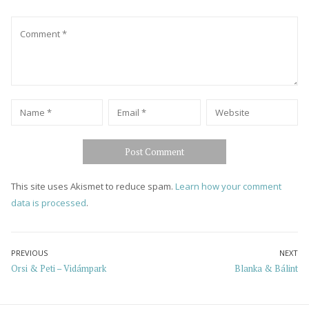
Comment
Name
*
Email
*
Website
This site uses Akismet to reduce spam.
Learn how your comment
data is processed
.
Post
PREVIOUS
NEXT
Previous
Next
Orsi & Peti – Vidámpark
Blanka & Bálint
navigation
post:
post: