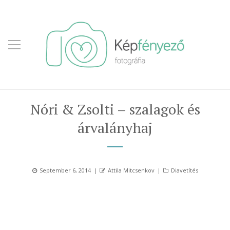
Nóri & Zsolti – szalagok és
árvalányhaj
Posted
Author
Categories
September 6, 2014
Attila Mitcsenkov
Diavetítés
on