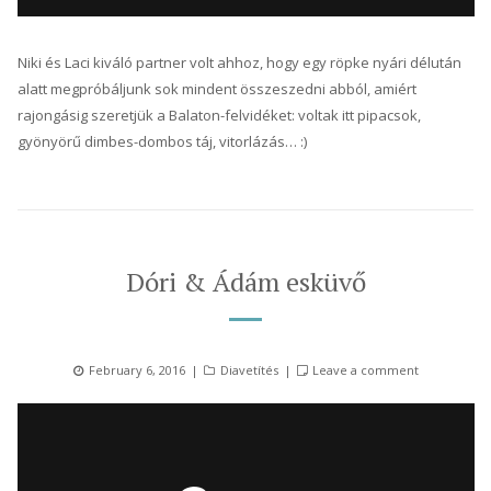
Niki és Laci kiváló partner volt ahhoz, hogy egy röpke nyári délután
alatt megpróbáljunk sok mindent összeszedni abból, amiért
rajongásig szeretjük a Balaton-felvidéket: voltak itt pipacsok,
gyönyörű dimbes-dombos táj, vitorlázás… :)
Dóri & Ádám esküvő
Posted
Categories
February 6, 2016
Diavetítés
Leave a comment
on