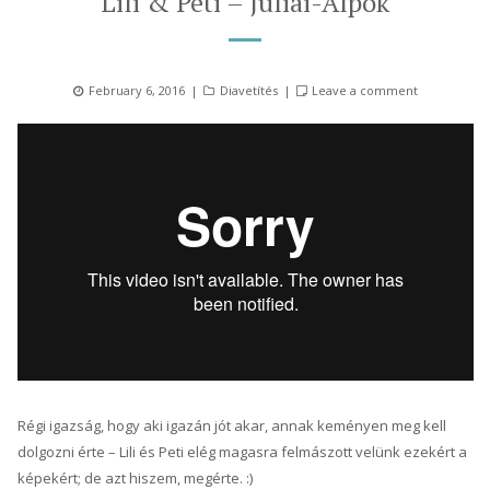
Lili & Peti – Júliai-Alpok
Posted
Categories
February 6, 2016
Diavetítés
Leave a comment
on
Régi igazság, hogy aki igazán jót akar, annak keményen meg kell
dolgozni érte – Lili és Peti elég magasra felmászott velünk ezekért a
képekért; de azt hiszem, megérte. :)