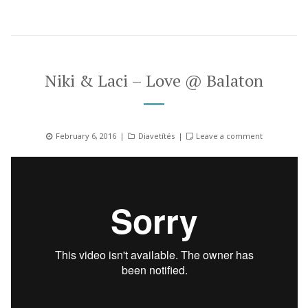
Niki & Laci – Love @ Balaton
Posted
Categories
February 6, 2016
Diavetítés
Leave a comment
on