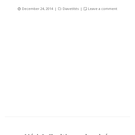
Posted
Categories
December 24, 2014
Diavetítés
Leave a comment
on