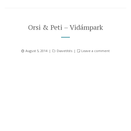
Orsi & Peti – Vidámpark
Posted
Categories
August 5, 2014
Diavetítés
Leave a comment
on