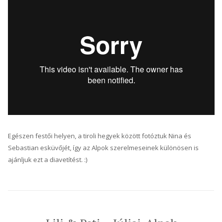
Egészen festői helyen, a tiroli hegyek között fotóztuk Nina és
Sebastian esküvőjét, így az Alpok szerelmeseinek különösen is
ajánljuk ezt a diavetítést. :)