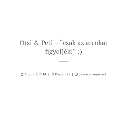
Orsi & Peti – “csak az arcokat
figyeljék!” :)
Posted
Categories
August 1, 2014
Diavetítés
Leave a comment
on