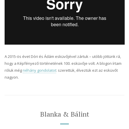
A 2015-ös évet Dóri és Ádám esküvőjével zártuk – utóbb jöttünk rá,
hogy a Képfényező történetének 100. esküvője volt. A blogon írtam
róluk még
néhány gondolatot
: szerettük, élveztük ezt az esküvőt
nagyon.
Blanka & Bálint