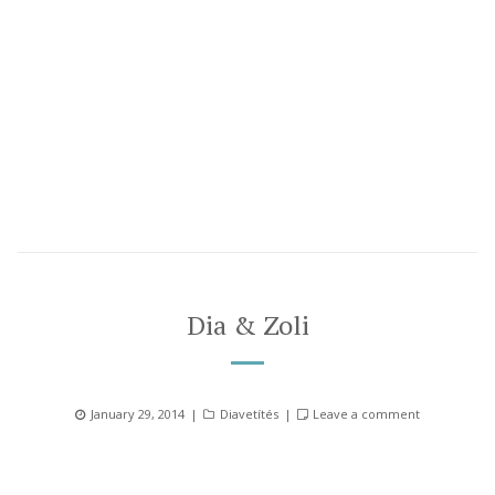
Dia & Zoli
Posted
Categories
January 29, 2014
Diavetítés
Leave a comment
on