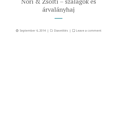
Nóri & Zsolti – szalagok és
árvalányhaj
Posted
Categories
September 6, 2014
Diavetítés
Leave a comment
on