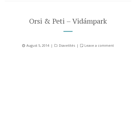
Orsi & Peti – Vidámpark
Posted
Categories
August 5, 2014
Diavetítés
Leave a comment
on