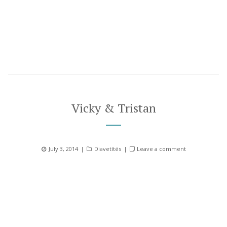
Vicky & Tristan
Posted
Categories
July 3, 2014
Diavetítés
Leave a comment
on