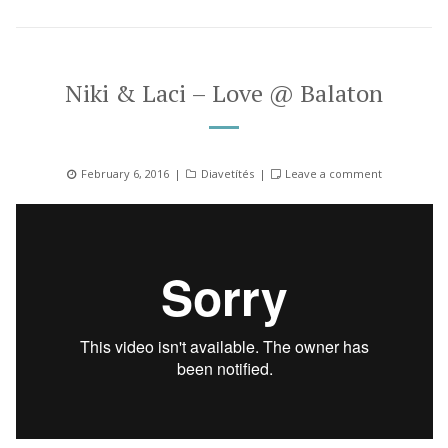
Niki & Laci – Love @ Balaton
Posted
Categories
February 6, 2016
Diavetítés
Leave a comment
on