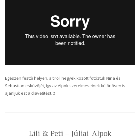
Egészen festői helyen, a tiroli hegyek között fotóztuk Nina és
Sebastian esküvőjét, így az Alpok szerelmeseinek különösen is
ajánljuk ezt a diavetítést. :)
Lili & Peti – Júliai-Alpok