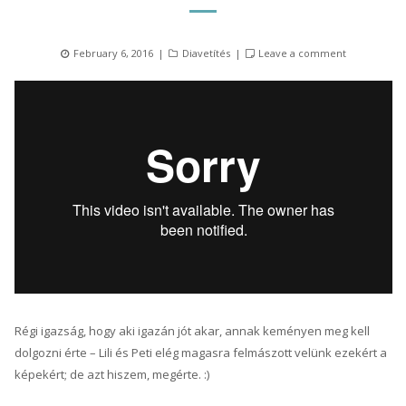
Posted
Categories
February 6, 2016
Diavetítés
Leave a comment
on
Régi igazság, hogy aki igazán jót akar, annak keményen meg kell
dolgozni érte – Lili és Peti elég magasra felmászott velünk ezekért a
képekért; de azt hiszem, megérte. :)