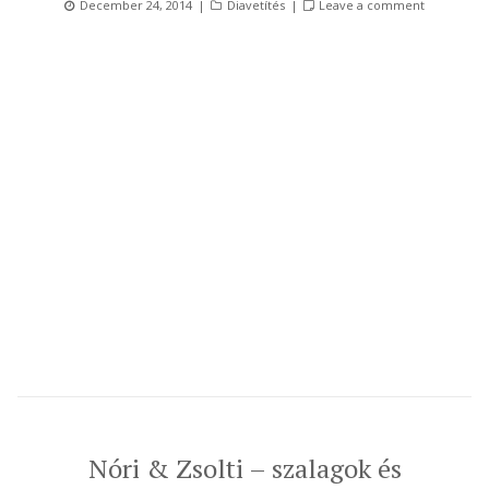
Posted
Categories
December 24, 2014
Diavetítés
Leave a comment
on
Nóri & Zsolti – szalagok és