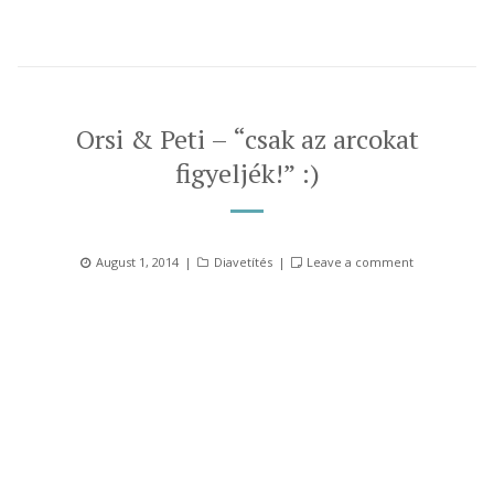
Orsi & Peti – “csak az arcokat
figyeljék!” :)
Posted
Categories
August 1, 2014
Diavetítés
Leave a comment
on