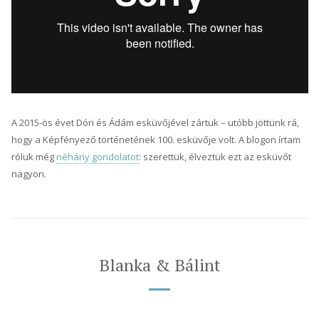
A 2015-ös évet Dóri és Ádám esküvőjével zártuk – utóbb jöttünk rá,
hogy a Képfényező történetének 100. esküvője volt. A blogon írtam
róluk még
néhány gondolatot
: szerettük, élveztük ezt az esküvőt
nagyon.
Blanka & Bálint