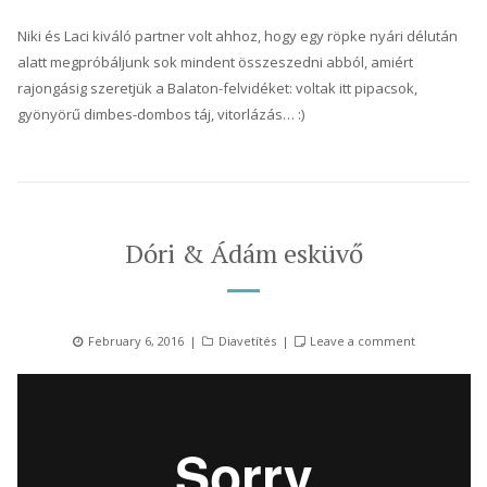
Niki és Laci kiváló partner volt ahhoz, hogy egy röpke nyári délután
alatt megpróbáljunk sok mindent összeszedni abból, amiért
rajongásig szeretjük a Balaton-felvidéket: voltak itt pipacsok,
gyönyörű dimbes-dombos táj, vitorlázás… :)
Dóri & Ádám esküvő
Posted
Categories
February 6, 2016
Diavetítés
Leave a comment
on