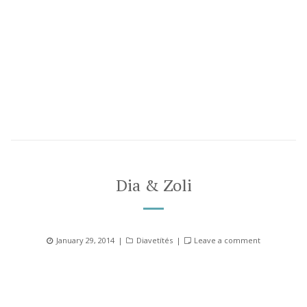
Dia & Zoli
Posted
Categories
January 29, 2014
Diavetítés
Leave a comment
on