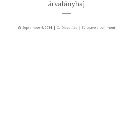
árvalányhaj
Posted
Categories
September 6, 2014
Diavetítés
Leave a comment
on