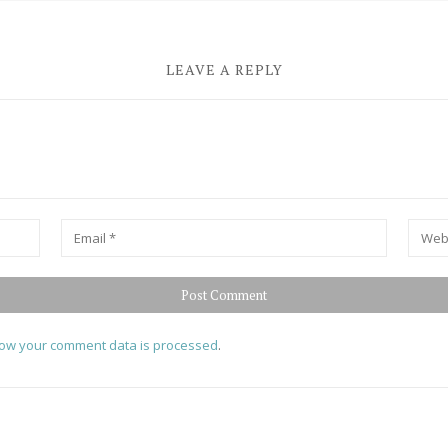
LEAVE A REPLY
Email
*
Websit
ow your comment data is processed
.