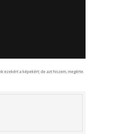
ünk ezekért a képekért; de azt hiszem, megérte.