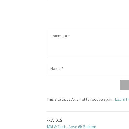
Comment
Name
*
This site uses Akismet to reduce spam.
Learn h
Post
PREVIOUS
Previous
Niki & Laci – Love @ Balaton