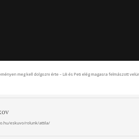
eményen meg kell dolgozni érte – Lili és Peti elég magasra felmászott vel
kov
.hu/eskuvo/rolunk/attila/