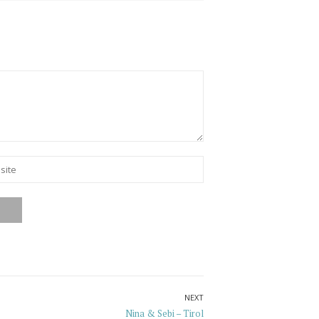
e
NEXT
Next
Nina & Sebi – Tirol