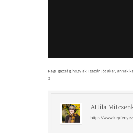
Régi igazság, hogy aki igazán jót akar, annak k
:)
Attila Mitcsen
https://www.kepfenyezo