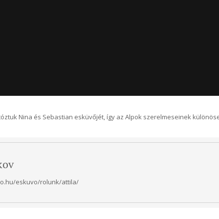
tóztuk Nina és Sebastian esküvőjét, így az Alpok szerelmeseinek különösen i
kov
.hu/eskuvo/rolunk/attila/