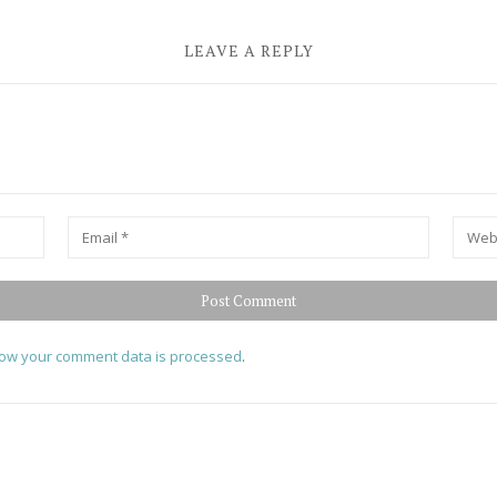
LEAVE A REPLY
Email
*
Websit
ow your comment data is processed
.