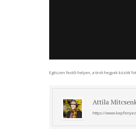
Egészen festői helyen, a tiroli hegyek között fo
Attila Mitcsen
https://www.kepfenyezo