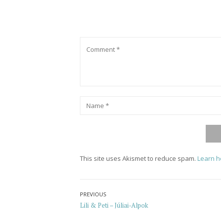
Comment
Name
*
This site uses Akismet to reduce spam.
Learn h
Post
PREVIOUS
Previous
Lili & Peti – Júliai-Alpok
navigation
post: