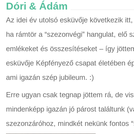
Dóri & Ádám
Az idei év utolsó esküvője következik itt
ha rámtör a “szezonvégi” hangulat, elő 
emlékeket és összesítéseket – így jötte
esküvője Képfényező csapat életében ép
ami igazán szép jubileum. :)
Erre ugyan csak tegnap jöttem rá, de vi
mindenképp igazán jó párost találtunk (va
szezonzáróhoz, mindkét nekünk fontos “