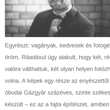
Egyrészt: vagányak, kedvesek és fotogé
öröm. Ráadásul úgy alakult, hogy két, ré
valóra válthattuk, két olyan helyen fotóz
volna. A képek egy része az enyészett
óbudai Gázgyár százéves, szinte székes
készült – ez az a fajta építészet, amib