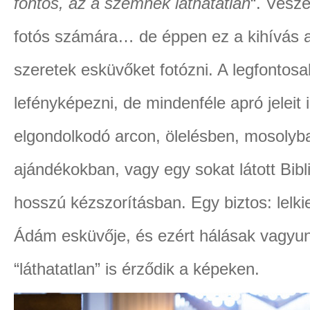
fontos, az a szemnek láthatatlan
“. Vesz
fotós számára… de éppen ez a kihívás a
szeretek esküvőket fotózni. A legfontos
lefényképezni, de mindenféle apró jeleit
elgondolkodó arcon, ölelésben, mosolyb
ajándékokban, vagy egy sokat látott Bibli
hosszú kézszorításban. Egy biztos: lelki
Ádám esküvője, és ezért hálásak vagyun
“láthatatlan” is érződik a képeken.