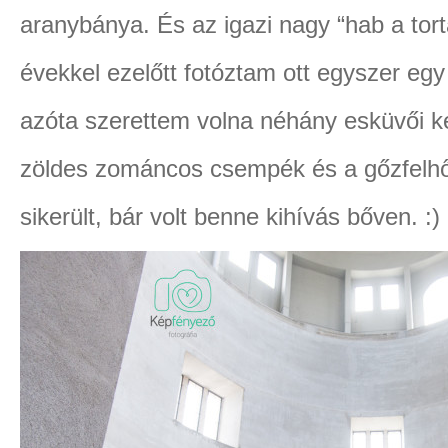
aranybánya. És az igazi nagy “hab a tortá
évekkel ezelőtt fotóztam ott egyszer eg
azóta szerettem volna néhány esküvői k
zöldes zománcos csempék és a gőzfelh
sikerült, bár volt benne kihívás bőven. :)