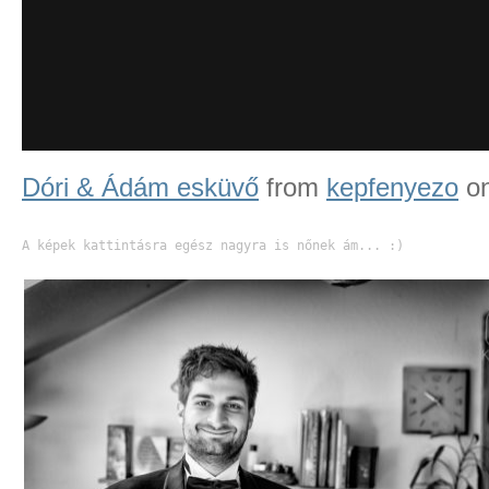
Dóri & Ádám esküvő
from
kepfenyezo
o
A képek kattintásra egész nagyra is nőnek ám... :)