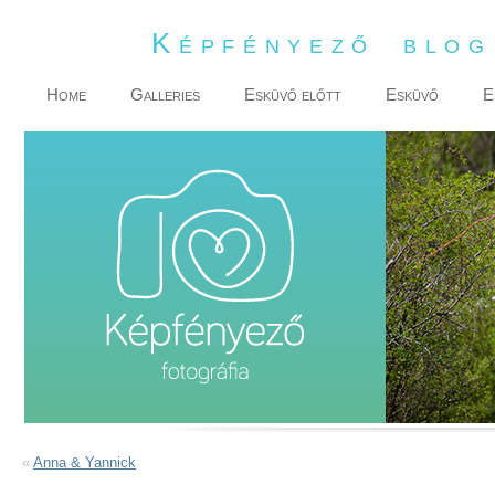
Képfényező blo
Home
Galleries
Esküvő előtt
Esküvő
E
«
Anna & Yannick