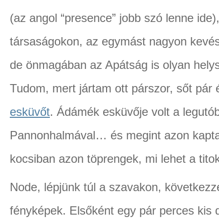
(az angol “presence” jobb szó lenne ide)
társaságokon, az egymást nagyon kevés
de önmagában az Apátság is olyan helys
Tudom, mert jártam ott párszor, sőt pár 
esküvőt
. Ádámék esküvője volt a legutóbb
Pannonhalmával… és megint azon kapt
kocsiban azon töprengek, mi lehet a titok
Node, lépjünk túl a szavakon, következze
fényképek. Elsőként egy pár perces kis 