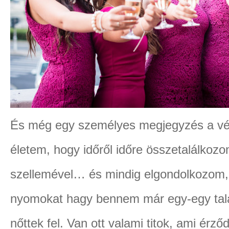
És még egy személyes megjegyzés a vég
életem, hogy időről időre összetalálko
szellemével… és mindig elgondolkozom, 
nyomokat hagy bennem már egy-egy talál
nőttek fel. Van ott valami titok, ami érz