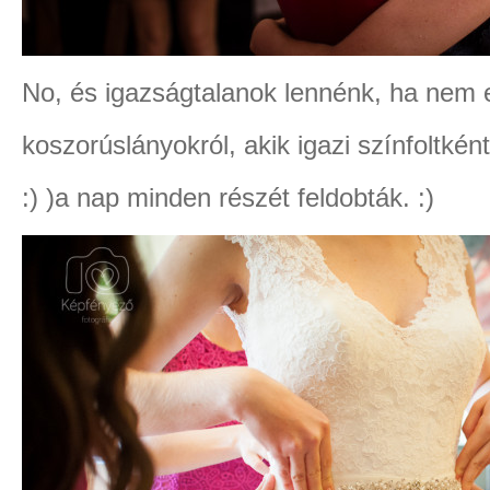
No, és igazságtalanok lennénk, ha nem
koszorúslányokról, akik igazi színfoltké
:) )a nap minden részét feldobták. :)