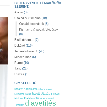
BEJEGYZÉSEK TÉMAKÖRÖK
SZERINT:
Ajánló
(3)
Család & kismama
(18)
Családi fotózások
(8)
Kismama & pocakfotózások
(8)
Első látásra…
(7)
Esküvő
(116)
Jegyesfotózások
(98)
Minden más
(6)
Portré
(10)
Tánc
(22)
Utazás
(18)
CÍMKEFELHŐ
Kreatív
Naplemente
Skandinávia
balett
Utazás
Balaton-
Kismama
Duna
Balaton
felvidék
Történet
család
diavetítés
Templom