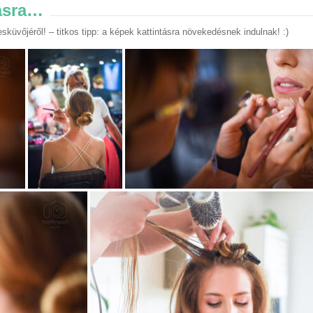
tásra…
küvőjéről! – titkos tipp: a képek kattintásra növekedésnek indulnak! :)