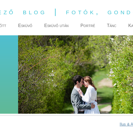
ező blog | fotók, gon
őtt
Esküvő
Esküvő után
Portré
Tánc
Ka
Ilus & 