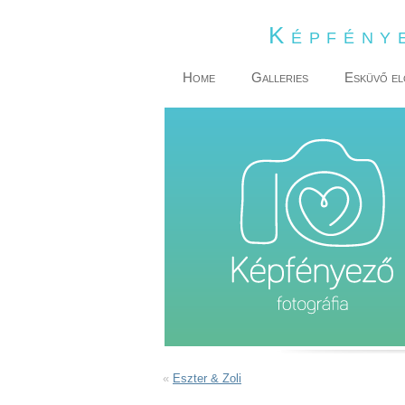
Képfény
Home
Galleries
Esküvő el
«
Eszter & Zoli