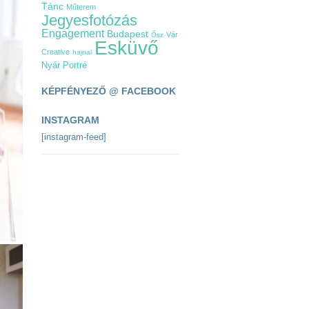
Tánc
Műterem
Jegyesfotózás
Engagement
Budapest
Vár
Ősz
Esküvő
Creative
hajnal
Nyár
Portré
KÉPFÉNYEZŐ @ FACEBOOK
INSTAGRAM
[instagram-feed]