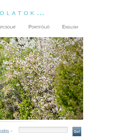
dolatok…
pcsolat
Portfólió
English
Andris
»