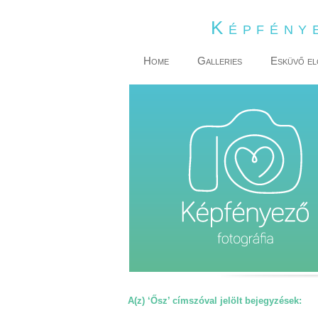
Képfény
Home
Galleries
Esküvő el
A(z) ‘Ősz’ címszóval jelölt bejegyzések: