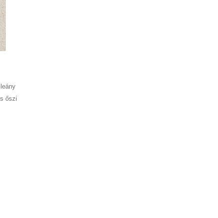
 leány
s őszi