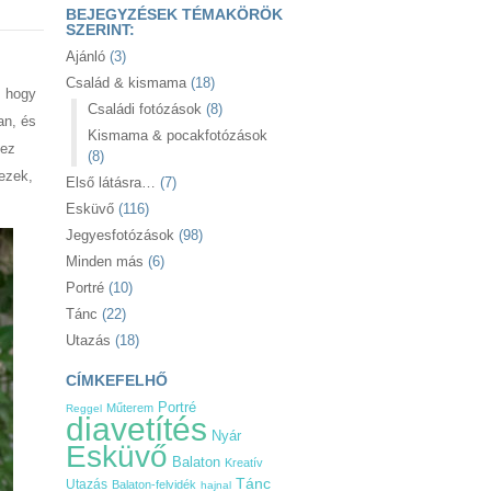
BEJEGYZÉSEK TÉMAKÖRÖK
SZERINT:
Ajánló
(3)
Család & kismama
(18)
, hogy
Családi fotózások
(8)
an, és
Kismama & pocakfotózások
 ez
(8)
ezek,
Első látásra…
(7)
Esküvő
(116)
Jegyesfotózások
(98)
Minden más
(6)
Portré
(10)
Tánc
(22)
Utazás
(18)
CÍMKEFELHŐ
Portré
Műterem
Reggel
diavetítés
Nyár
Esküvő
Balaton
Kreatív
Tánc
Utazás
Balaton-felvidék
hajnal