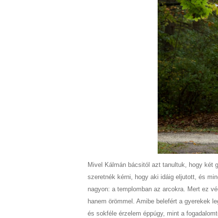
Mivel Kálmán bácsitól azt tanultuk, hogy két 
szeretnék kérni, hogy aki idáig eljutott, és m
nagyon: a templomban az arcokra. Mert ez végr
hanem örömmel. Amibe belefért a gyerekek legj
és sokféle érzelem éppúgy, mint a fogadalomté