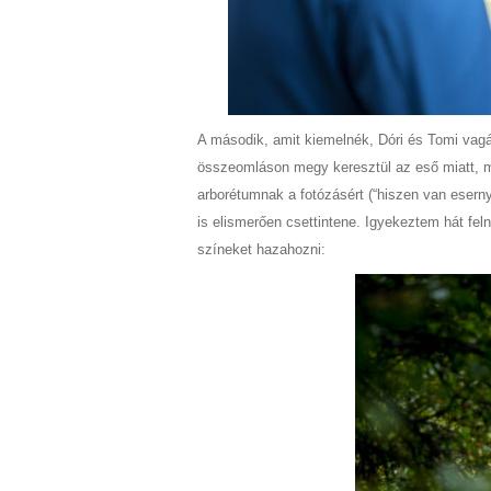
A második, amit kiemelnék, Dóri és Tomi vagá
összeomláson megy keresztül az eső miatt, 
arborétumnak a fotózásért (“hiszen van eserny
is elismerően csettintene. Igyekeztem hát fel
színeket hazahozni: