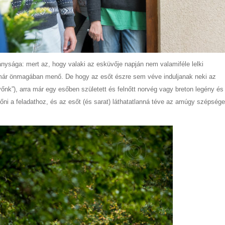
nysága: mert az, hogy valaki az esküvője napján nem valamiféle lelki
már önmagában menő. De hogy az esőt észre sem véve induljanak neki az
őnk”), arra már egy esőben született és felnőtt norvég vagy breton legény és
nőni a feladathoz, és az esőt (és sarat) láthatatlanná téve az amúgy szépsége