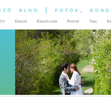
ező blog | fotók, gon
őtt
Esküvő
Esküvő után
Portré
Tánc
Ka