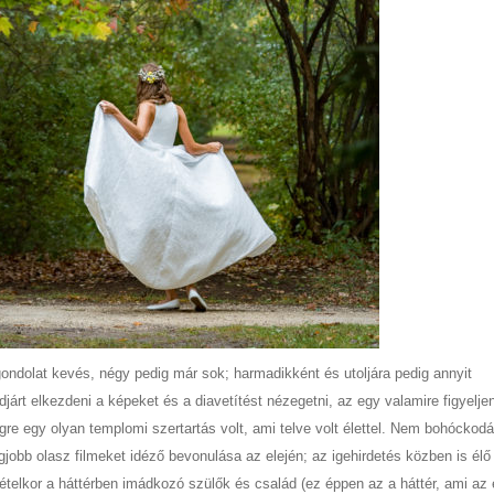
gondolat kevés, négy pedig már sok; harmadikként és utoljára pedig annyit
indjárt elkezdeni a képeket és a diavetítést nézegetni, az egy valamire figyelj
e egy olyan templomi szertartás volt, ami telve volt élettel. Nem bohóckodá
obb olasz filmeket idéző bevonulása az elején; az igehirdetés közben is élő
telkor a háttérben imádkozó szülők és család (ez éppen az a háttér, ami az 