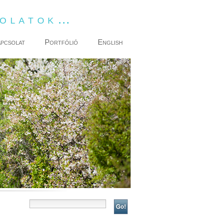
dolatok…
pcsolat
Portfólió
English