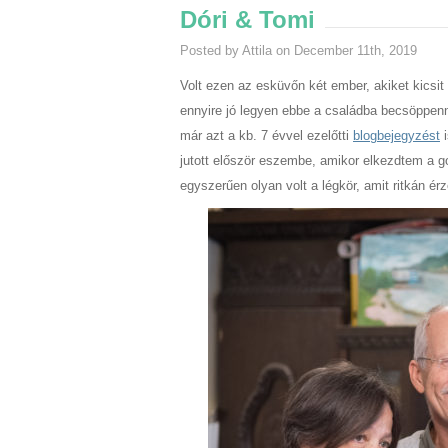
Dóri & Tomi
Posted by Attila on December 11th, 2019
Volt ezen az esküvőn két ember, akiket kicsit 
ennyire jó legyen ebbe a családba becsöppenn
már azt a kb. 7 évvel ezelőtti
blogbejegyzést
i
jutott először eszembe, amikor elkezdtem a g
egyszerűen olyan volt a légkör, amit ritkán érz