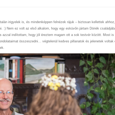
talán irigyelek is, és mindenképpen felnézek rájuk – biztosan kellettek ahhoz
i. :) Nem ez volt az első alkalom, hogy egy esküvőn jártam Dóriék családjáb
s azzal indítottam, hogy jól éreztem magam ott a sok testvér között. Most is
ondolataimat összeszedni… végtelenül kedves pillanatok és jelenetek voltak 
ek.