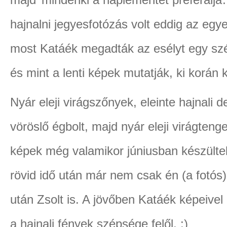
hajnalni jegyesfotózás volt eddig az egy
most Katáék megadták az esélyt egy szé
és mint a lenti képek mutatják, ki korán 
Nyár eleji virágszőnyek, eleinte hajnali 
vöröslő égbolt, majd nyár eleji virágteng
képek még valamikor júniusban készültek
rövid idő után már nem csak én (a fotós)
után Zsolt is. A jövőben Katáék képeive
a hajnali fények szépsége felől. :)