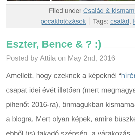
Filed under
Család & kismam
pocakfotózások
Tags:
család
,
Eszter, Bence & ? :)
Posted by Attila on May 2nd, 2016
Amellett, hogy ezeknek a képeknél “
híré
csapat idei évét illetően (mert megmagy
pihenőt 2016-ra), önmagukban kismama-
a blogra. Mert olyan képek, amire büsz
ebből (is) fakadó szépség, a várakozás, 