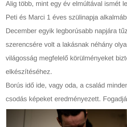
Alig több, mint egy év elmúltával ismét 
Peti és Marci 1 éves szülinapja alkalmáb
December egyik legborúsabb napjára tűzt
szerencsére volt a lakásnak néhány oly
világosság megfelelő körülményeket bizt
elkészítéséhez.
Borús idő ide, vagy oda, a család minden
csodás képeket eredményezett. Fogadjáto