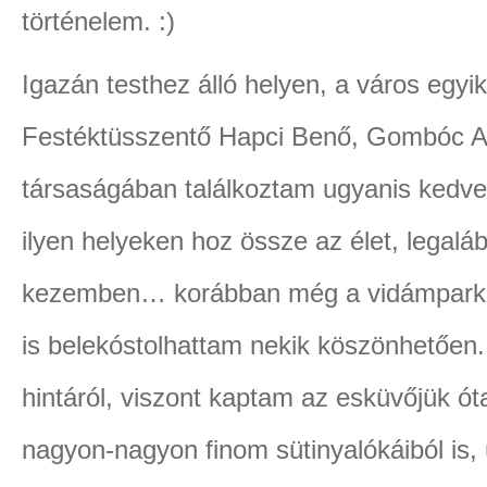
történelem. :)
Igazán testhez álló helyen, a város egyi
Festéktüsszentő Hapci Benő, Gombóc 
társaságában találkoztam ugyanis kedves 
ilyen helyeken hoz össze az élet, legalá
kezemben… korábban még a vidámparkba
is belekóstolhattam nekik köszönhetőe
hintáról, viszont kaptam az esküvőjük ó
nagyon-nagyon finom sütinyalókáiból is,