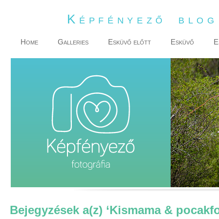
Képfényező blo
Home
Galleries
Esküvő előtt
Esküvő
E
Bejegyzések a(z) ‘Kismama & pocakfo