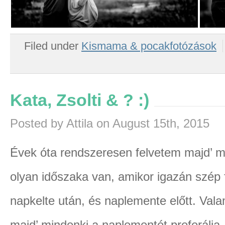
Filed under
Kismama & pocakfotózások
Kata, Zsolti & ? :)
Posted by Attila on August 15th, 2015
Évek óta rendszeresen felvetem majd’ m
olyan időszaka van, amikor igazán szép f
napkelte után, és naplemente előtt. Vala
majd’ mindenki a naplementét preferálja…