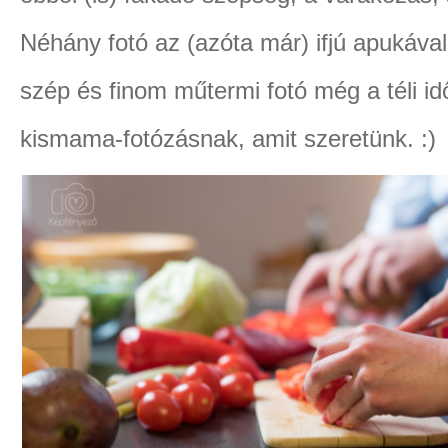
Néhány fotó az (azóta már) ifjú apukával
szép és finom műtermi fotó még a téli id
kismama-fotózásnak, amit szeretünk. :)