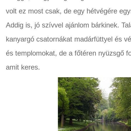
volt ez most csak, de egy hétvégére eg
Addig is, jó szívvel ajánlom bárkinek. Tal
kanyargó csatornákat madárfüttyel és vé
és templomokat, de a főtéren nyüzsgő for
amit keres.