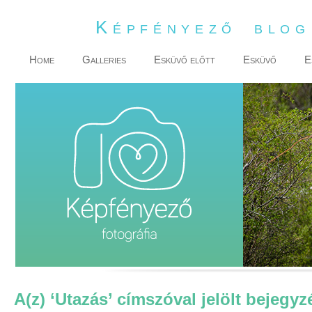
Képfényező blo
Home
Galleries
Esküvő előtt
Esküvő
E
A(z) ‘Utazás’ címszóval jelölt bejegyz