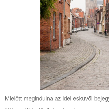
Mielőtt megindulna az idei esküvői beje