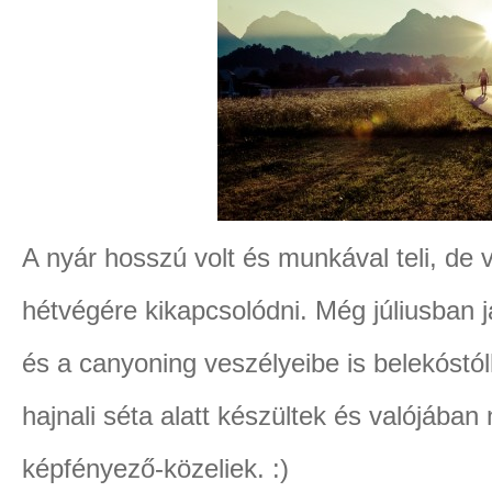
A nyár hosszú volt és munkával teli, de 
hétvégére kikapcsolódni. Még júliusban j
és a canyoning veszélyeibe is belekóstó
hajnali séta alatt készültek és valójába
képfényező-közeliek. :)