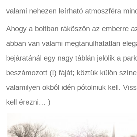
valami nehezen leírható atmoszféra mind
Ahogy a boltban ráköszön az emberre a
abban van valami megtanulhatatlan eleg
bejáratánál egy nagy táblán jelölik a pa
beszámozott (!) fáját; köztük külön színe
valamilyen okból idén pótolniuk kell. Vis
kell érezni… )