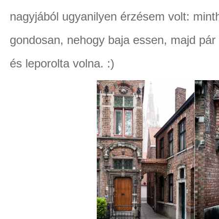
nagyjából ugyanilyen érzésem volt: minth
gondosan, nehogy baja essen, majd pár é
és leporolta volna. :)