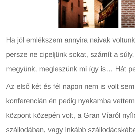
Ha jól emlékszem annyira naivak voltunk
persze ne cipeljünk sokat, számít a súl
megyünk, megleszünk mi így is… Hát pe
Az első két és fél napon nem is volt semm
konferencián én pedig nyakamba vettem 
központ közepén volt, a Gran Víaról nyíl
szállodában, vagy inkább szállodácskáb