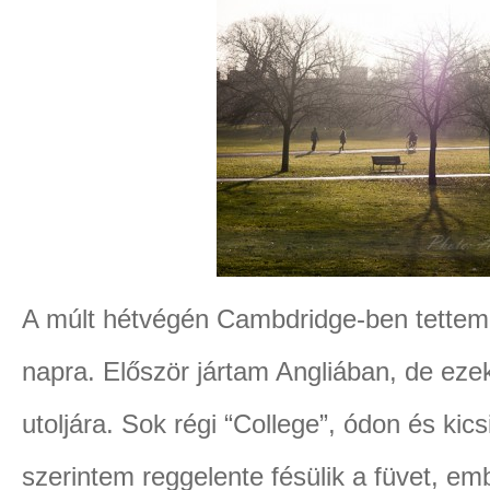
A múlt hétvégén Cambdridge-ben tettem e
napra. Először jártam Angliában, de ez
utoljára. Sok régi “College”, ódon és kic
szerintem reggelente fésülik a füvet, e