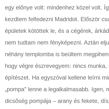
egy előnye volt: mindenhez közel volt. Í
kezdtem felfedezni Madridot. Először cs
épületek kötöttek le, és a cégérek, árká
nem tudtam nem fényképezni. Aztán eljuto
néhány templomba is beültem megpihenn
hogy végre észrevegyem: nincs munka, 
építészet. Ha egyszóval kellene leírni mi
„pompa” lenne a legalkalmasabb. Igen, m
dicsőség pompája – arany és fekete, dí