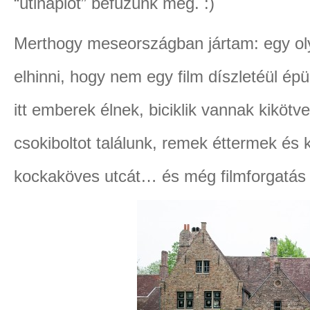
“útinaplót” befűzünk még. :)
Merthogy meseországban jártam: egy ol
elhinni, hogy nem egy film díszletéül épü
itt emberek élnek, biciklik vannak kikötv
csokiboltot találunk, remek éttermek és
kockaköves utcát… és még filmforgatás s