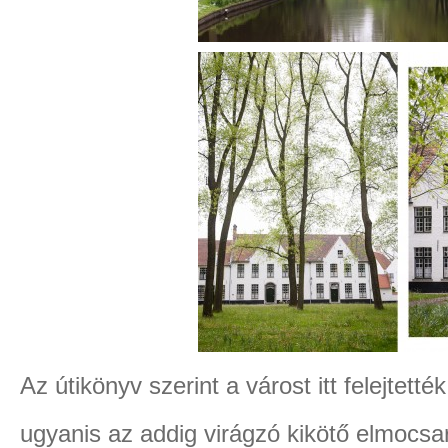
Az útikönyv szerint a várost itt felejtetté
ugyanis az addig virágzó kikötő elmocsar