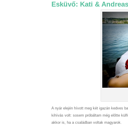
Esküvő: Kati & Andrea
A nyár elején hívott meg két igazán kedves b
kihívás volt: sosem próbáltam még előtte kül
akkor is, ha a családban voltak magyarok.