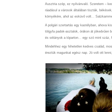
Ausztria szép, ez nyilvánvaló. Szeretem – ked
ráadásul a városok általában tiszták, békés
környékére, ahol az esküvő volt… Salzkammergu
A polgári szertartás egy kastélyban, ahova ki
tölgyfa padok-asztalok, órákon át jókedvűen b
és sétányok a tóparton… egy szó mint száz, f
Mindehhez egy hihetetlen kedves család, moso
éreztük magunkat egész nap. Jó volt ott lenni