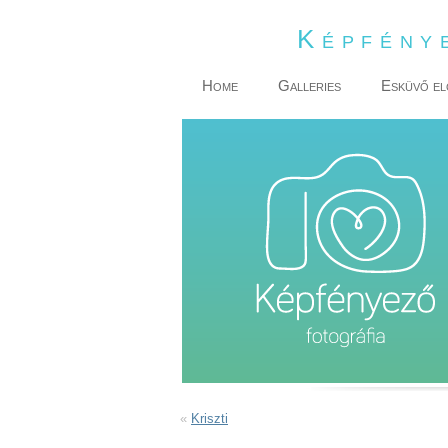
Képfény
Home
Galleries
Esküvő el
«
Kriszti