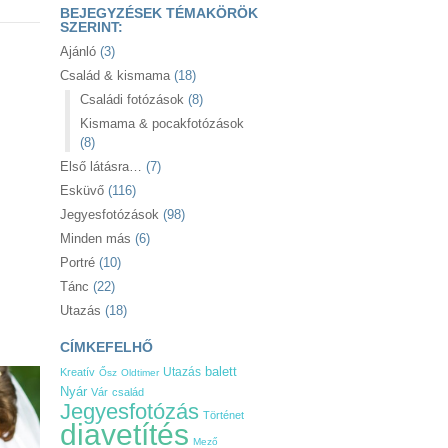
BEJEGYZÉSEK TÉMAKÖRÖK
SZERINT:
Ajánló
(3)
Család & kismama
(18)
Családi fotózások
(8)
Kismama & pocakfotózások
(8)
Első látásra…
(7)
Esküvő
(116)
Jegyesfotózások
(98)
Minden más
(6)
Portré
(10)
Tánc
(22)
Utazás
(18)
CÍMKEFELHŐ
Utazás
balett
Kreatív
Ősz
Oldtimer
Nyár
Vár
család
Jegyesfotózás
Történet
diavetítés
Mező