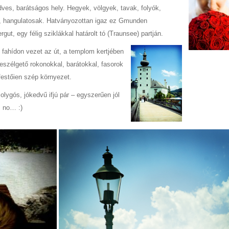
ves, barátságos hely. Hegyek, völgyek, tavak, folyók,
ek, hangulatosak. Hatványozottan igaz ez Gmunden
t, egy félig sziklákkal határolt tó (Traunsee) partján.
s fahídon vezet az út, a templom kertjében
eszélgető rokonokkal, barátokkal, fasorok
estőien szép környezet.
lygós, jókedvű ifjú pár – egyszerűen jól
, no… :)