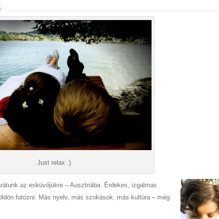
s
Just relax :)
arátunk az esküvőjükre – Ausztriába. Érdekes, izgalmas
földön fotózni. Más nyelv, más szokások, más kultúra – még