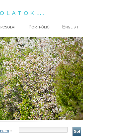
dolatok…
pcsolat
Portfólió
English
terem
»