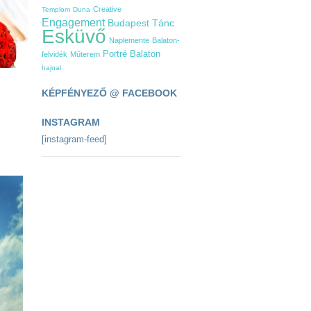
Creative
Templom
Duna
Engagement
Tánc
Budapest
Esküvő
Naplemente
Balaton-
Balaton
Portré
felvidék
Műterem
hajnal
KÉPFÉNYEZŐ @ FACEBOOK
INSTAGRAM
[instagram-feed]