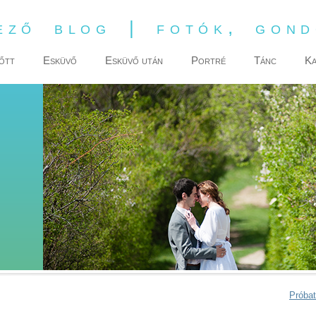
ező blog | fotók, gon
őtt
Esküvő
Esküvő után
Portré
Tánc
Ka
Próba