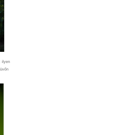
 ilyen
küvőn