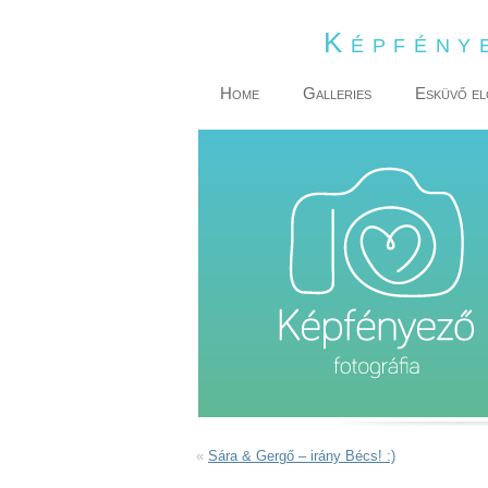
Képfény
Home
Galleries
Esküvő el
«
Sára & Gergő – irány Bécs! :)