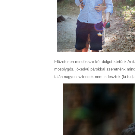
Előzetesen mindössze két dolgot kértünk Anitáé
mosolygós, jókedvű párokkal szeretnénk mind
talán nagyon színesek nem is lesztek (ki tud