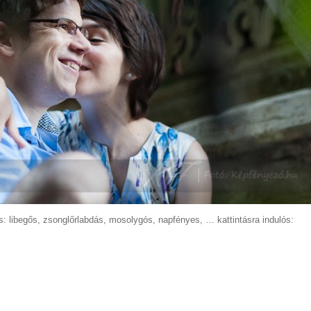
s: libegős, zsonglőrlabdás, mosolygós, napfényes, … kattintásra indulós: