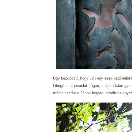
Úgy kezdődött, hogy volt egy szép őszi délutá
Libegő mint javaslat: régen, utoljára talán gye
módja szerint a János-hegyre, sétáltunk egyet