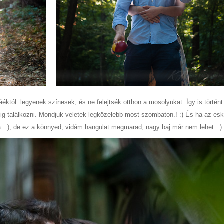
któl: legyenek színesek, és ne felejtsék otthon a mosolyukat. Így is történt:
ig találkozni. Mondjuk veletek legközelebb most szombaton.! :) És ha az es
ja…), de ez a könnyed, vidám hangulat megmarad, nagy baj már nem lehet. :)