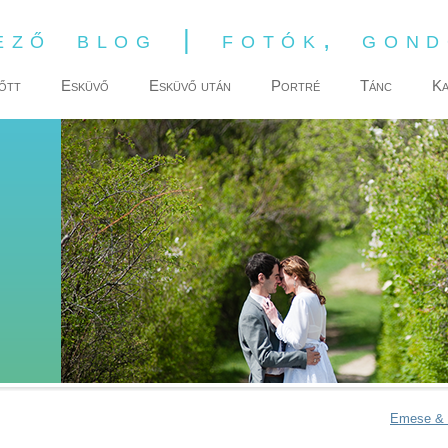
ező blog | fotók, gon
őtt
Esküvő
Esküvő után
Portré
Tánc
Ka
Emese & 