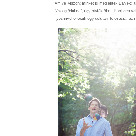
Amivel viszont minket is megleptek Daniék: a
“Zsonglőrlabda”, úgy hívták őket. Pont arra v
ilyesmivel érkezik egy délutáni fotózásra, az