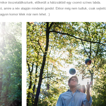
mikor összetalálkoztunk, előkerült a hátizsákból egy csomó színes labda.
aló, amire a név alapján mindenki gondol. Ekkor még nem tudtuk, csak sejtettü
 nagyon komor lélek már nem lehet. :)