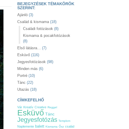
BEJEGYZÉSEK TÉMAKÖRÖK
SZERINT:
Ajánló
(3)
Család & kismama
(18)
Családi fotózások
(8)
Kismama & pocakfotózások
(8)
Első látásra…
(7)
Esküvő
(116)
Jegyesfotózások
(98)
Minden más
(6)
Portré
(10)
Tánc
(22)
Utazás
(18)
CÍMKEFELHŐ
Vár
Kreatív
Creative
Reggel
Esküvő
Tánc
Jegyesfotózás
Templom
balett
Naplemente
család
Kismama
Ősz