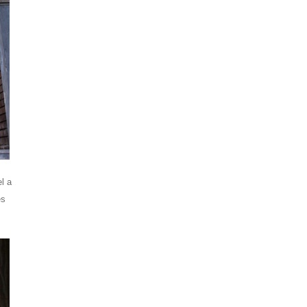
l a
és