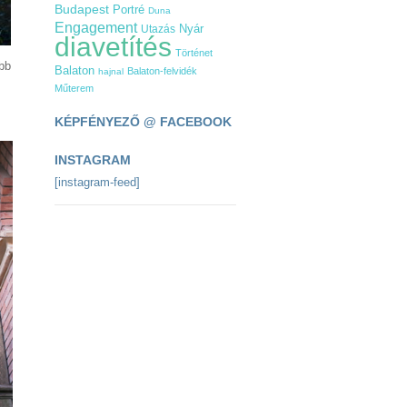
Budapest
Portré
Duna
Engagement
Nyár
Utazás
diavetítés
Történet
bb
Balaton
Balaton-felvidék
hajnal
Műterem
KÉPFÉNYEZŐ @ FACEBOOK
INSTAGRAM
[instagram-feed]