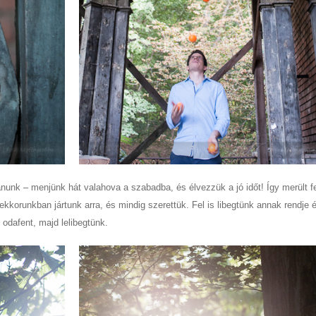
nunk – menjünk hát valahova a szabadba, és élvezzük a jó időt! Így merült fe
rekkorunkban jártunk arra, és mindig szerettük. Fel is libegtünk annak rendje 
 odafent, majd lelibegtünk.