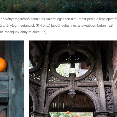
sárkányeregetésből tanultunk valami egészen újat, most pedig a legalapvető
ra tényleg megtanulok 3(-4-5-…) labdát dobálni és a levegőben tartani, azt
e rohanjunk ennyire előre… :)