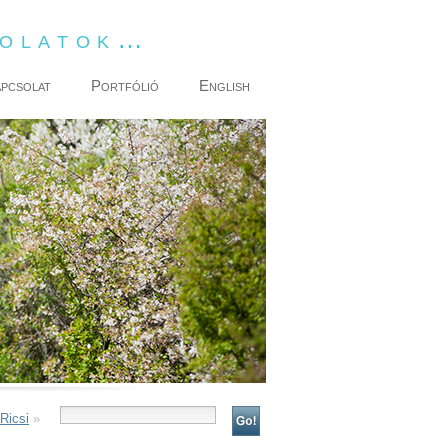
dolatok…
pcsolat
Portfólió
English
Ricsi
»