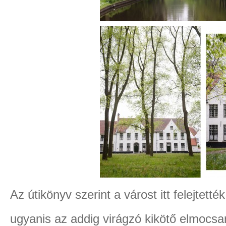
Az útikönyv szerint a várost itt felejtetté
ugyanis az addig virágzó kikötő elmocsar