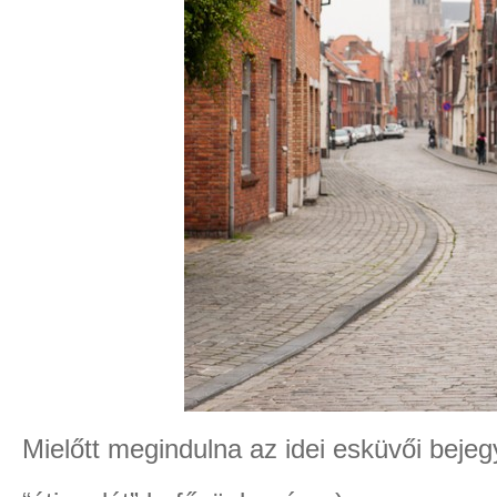
Mielőtt megindulna az idei esküvői beje