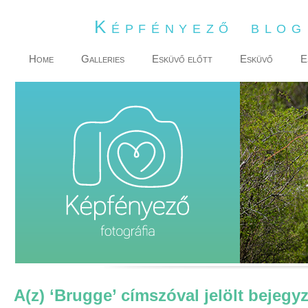
Képfényező blo
Home
Galleries
Esküvő előtt
Esküvő
E
A(z) ‘Brugge’ címszóval jelölt bejegy