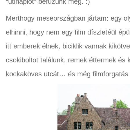
“útinaplót” befűzünk még. :)
Merthogy meseországban jártam: egy ol
elhinni, hogy nem egy film díszletéül épü
itt emberek élnek, biciklik vannak kikötv
csokiboltot találunk, remek éttermek és
kockaköves utcát… és még filmforgatás s