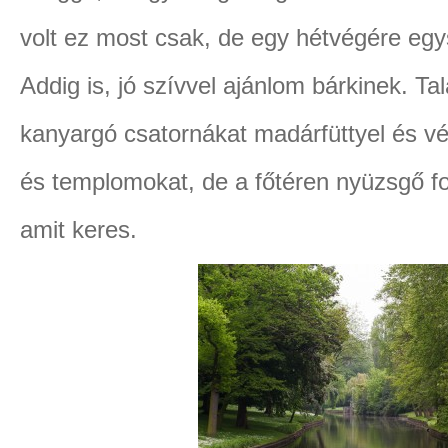
volt ez most csak, de egy hétvégére eg
Addig is, jó szívvel ajánlom bárkinek. Tal
kanyargó csatornákat madárfüttyel és vé
és templomokat, de a főtéren nyüzsgő for
amit keres.