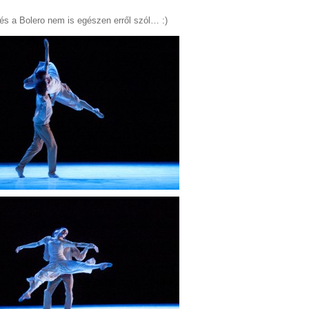
s a Bolero nem is egészen erről szól… :)