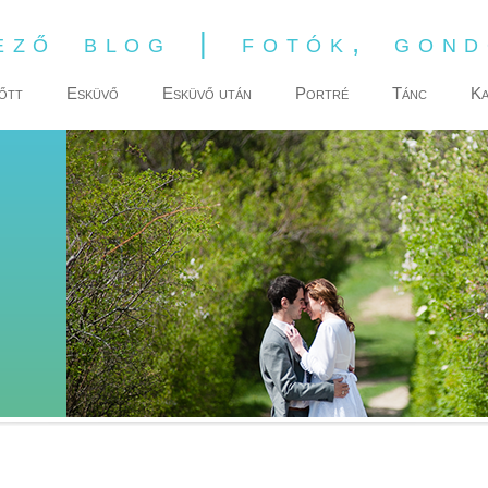
ező blog | fotók, gon
őtt
Esküvő
Esküvő után
Portré
Tánc
Ka