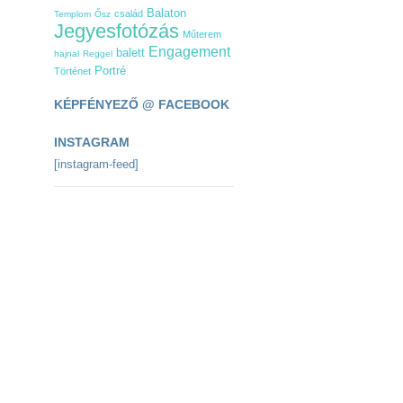
Balaton
család
Templom
Ősz
Jegyesfotózás
Műterem
Engagement
balett
hajnal
Reggel
Portré
Történet
KÉPFÉNYEZŐ @ FACEBOOK
INSTAGRAM
[instagram-feed]