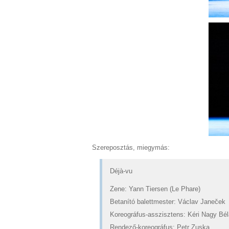
Szereposztás, miegymás:
Déjà-vu
Zene: Yann Tiersen (Le Phare)
Betanító balettmester: Václav Janeček
Koreográfus-asszisztens: Kéri Nagy Bél
Rendező-koreográfus: Petr Zuska