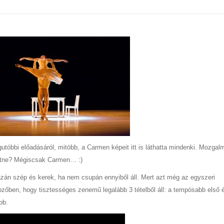
tóbbi előadásáról, mitöbb, a Carmen képeit itt is láthatta mindenki. Mozgal
hetne? Mégiscsak Carmen… :)
zán szép és kerek, ha nem csupán ennyiből áll. Mert azt még az egyszeri
zőben, hogy tisztességes zenemű legalább 3 tételből áll: a tempósabb első 
bb.