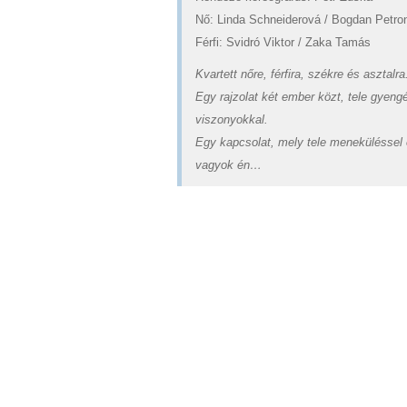
Nő: Linda Schneiderová / Bogdan Petro
Férfi: Svidró Viktor / Zaka Tamás
Kvartett nőre, férfira, székre és asztalra
Egy rajzolat két ember közt, tele gyen
viszonyokkal.
Egy kapcsolat, mely tele meneküléssel 
vagyok én…