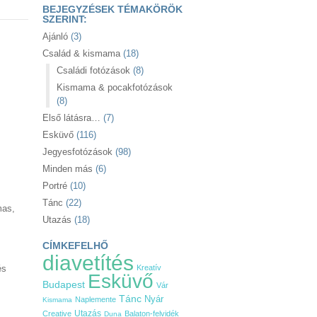
BEJEGYZÉSEK TÉMAKÖRÖK
SZERINT:
Ajánló
(3)
Család & kismama
(18)
Családi fotózások
(8)
Kismama & pocakfotózások
(8)
Első látásra…
(7)
Esküvő
(116)
Jegyesfotózások
(98)
Minden más
(6)
Portré
(10)
Tánc
(22)
mas,
Utazás
(18)
CÍMKEFELHŐ
diavetítés
és
Kreatív
Esküvő
Budapest
Vár
Tánc
Nyár
Naplemente
Kismama
Utazás
Creative
Balaton-felvidék
Duna