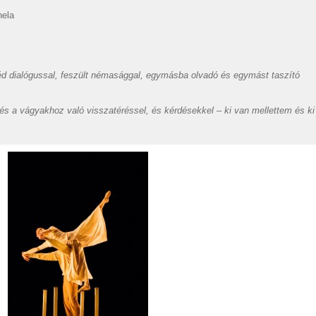
nela
.
géd dialógussal, feszült némasággal, egymásba olvadó és egymást taszító
és a vágyakhoz való visszatéréssel, és kérdésekkel – ki van mellettem és ki