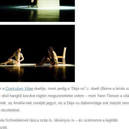
or a
Curriculum Vitae
duettje, most pedig a “
Déja vu
” c. duett (illetve a leírás s
 az első hangtól kezdve rögtön megszerettette velem – mert Yann Tiersen a vil
ének, az Amélie-nek zenéjét jegyzi, és a Déja vu dallamvilága sok helyütt ne
 részleteket.
Linda Schneiderová tánca szép is, látványos is – és számomra a legtöbb
zött.