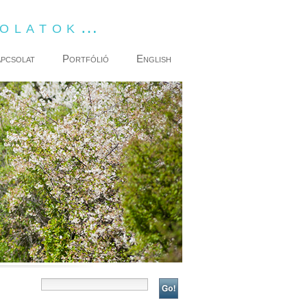
dolatok…
pcsolat
Portfólió
English