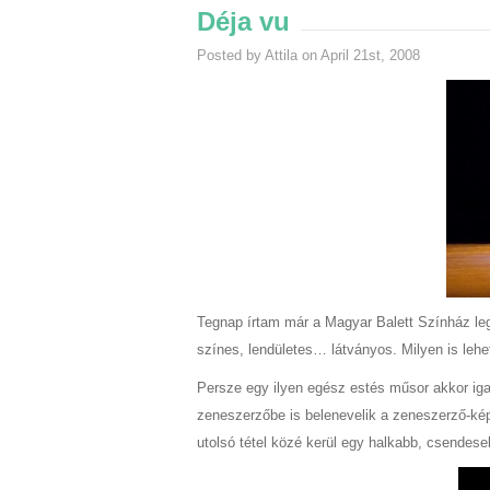
Déja vu
Posted by Attila on April 21st, 2008
Tegnap írtam már a Magyar Balett Színház legu
színes, lendületes… látványos. Milyen is le
Persze egy ilyen egész estés műsor akkor iga
zeneszerzőbe is belenevelik a zeneszerző-kép
utolsó tétel közé kerül egy halkabb, csendese