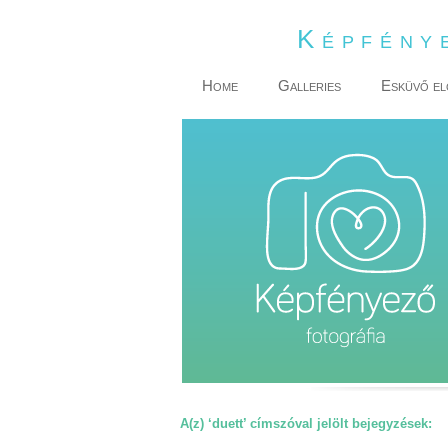
Képfény
Home
Galleries
Esküvő el
A(z) ‘duett’ címszóval jelölt bejegyzések: