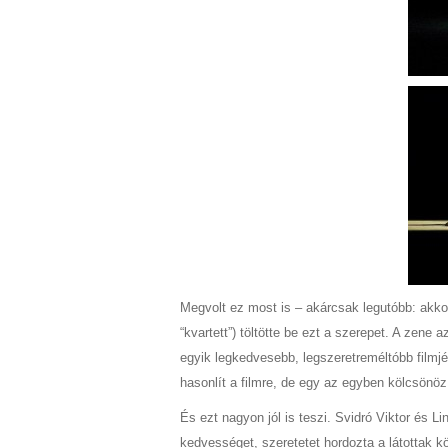
Megvolt ez most is – akárcsak legutóbb: akk
“kvartett”) töltötte be ezt a szerepet. A zene
egyik legkedvesebb, legszeretreméltóbb filmj
hasonlít a filmre, de egy az egyben kölcsönöz
És ezt nagyon jól is teszi. Svidró Viktor és 
kedvességet, szeretetet hordozta a látottak kö