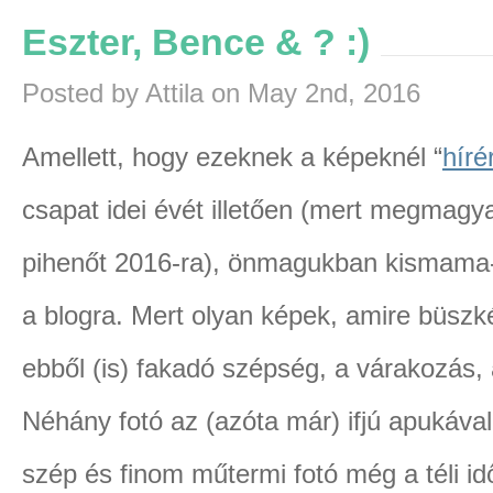
Eszter, Bence & ? :)
Posted by Attila on May 2nd, 2016
Amellett, hogy ezeknek a képeknél “
híré
csapat idei évét illetően (mert megmagy
pihenőt 2016-ra), önmagukban kismama-
a blogra. Mert olyan képek, amire büsz
ebből (is) fakadó szépség, a várakozás, 
Néhány fotó az (azóta már) ifjú apukával
szép és finom műtermi fotó még a téli id