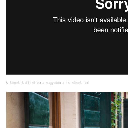
A képek kattintásra nagyobbra is nőnek ám!