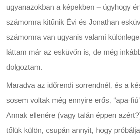
ugyanazokban a képekben – úgyhogy én 
számomra kitűnik Évi és Jonathan esküvő
számomra van ugyanis valami különlege
láttam már az esküvőn is, de még inkább
dolgoztam.
Maradva az időrendi sorrendnél, és a ké
sosem voltak még ennyire erős, “apa-fiú
Annak ellenére (vagy talán éppen azért
tőlük külön, csupán annyit, hogy próbálj