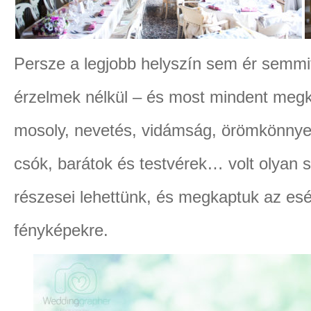
Persze a legjobb helyszín sem ér semmi
érzelmek nélkül – és most mindent megk
mosoly, nevetés, vidámság, örömkönnyek,
csók, barátok és testvérek… volt olyan
részesei lehettünk, és megkaptuk az esél
fényképekre.