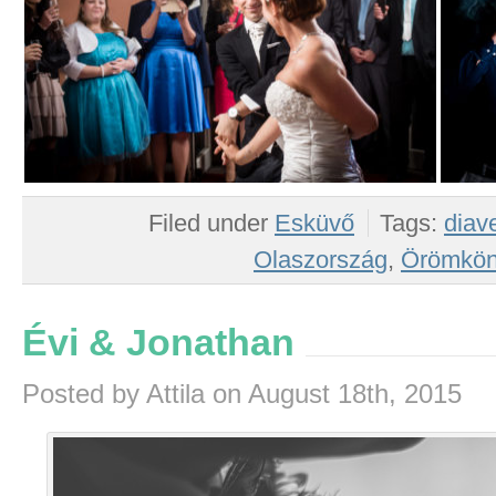
Filed under
Esküvő
Tags:
diave
Olaszország
,
Örömkön
Évi & Jonathan
Posted by Attila on August 18th, 2015