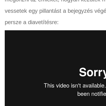
vessetek egy pillantást a bejegyzés vég
persze a diavetítésre: