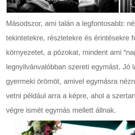
Másodszor, ami talán a legfontosabb: né
tekintetekre, részletekre és érintésekre f
környezetet, a pózokat, mindent ami “na
legnyilvánvalóbban szereti egymást. Jó lát
gyermeki örömöt, amivel egymásra nézne
vetni például arra a képre, ahol a szert
végre ismét egymás mellett állnak.