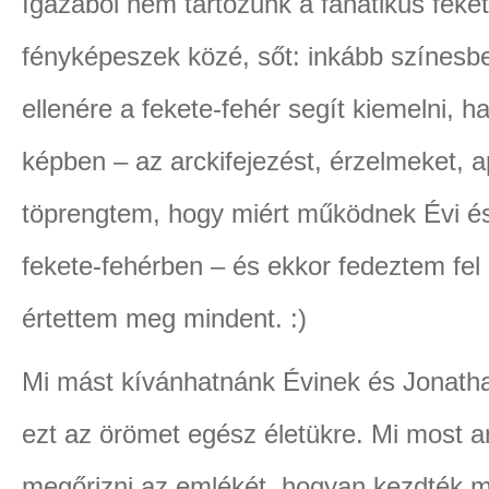
Igazából nem tartozunk a fanatikus feke
fényképeszek közé, sőt: inkább színesben
ellenére a fekete-fehér segít kiemelni, h
képben – az arckifejezést, érzelmeket, 
töprengtem, hogy miért működnek Évi és 
fekete-fehérben – és ekkor fedeztem fel
értettem meg mindent. :)
Mi mást kívánhatnánk Évinek és Jonath
ezt az örömet egész életükre. Mi most a
megőrizni az emlékét, hogyan kezdték 