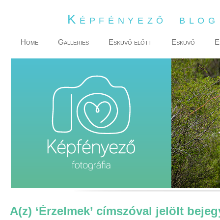
Képfényező blo
Home
Galleries
Esküvő előtt
Esküvő
E
A(z) ‘Érzelmek’ címszóval jelölt beje