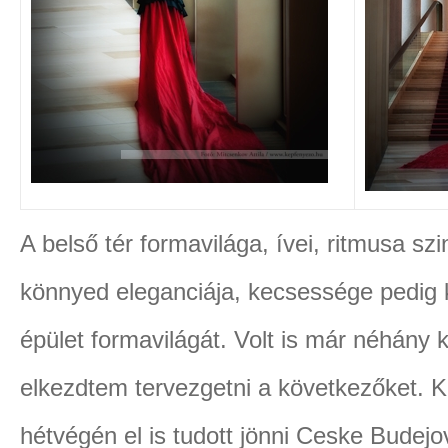
A belső tér formavilága, ívei, ritmusa szi
könnyed eleganciája, kecsessége pedig ki
épület formavilágát. Volt is már néhány
elkezdtem tervezgetni a következőket. K
hétvégén el is tudott jönni Ceske Budejo