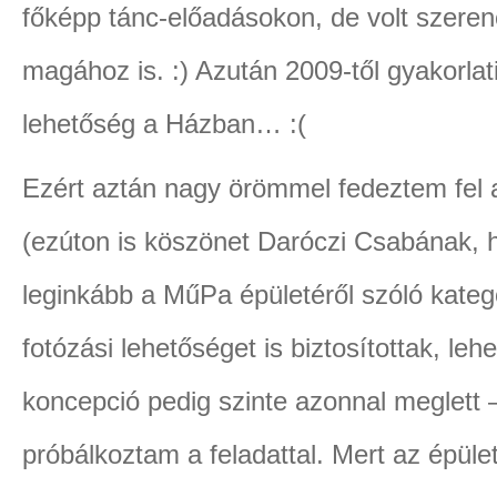
főképp tánc-előadásokon, de volt szere
magához is. :) Azután 2009-től gyakorlat
lehetőség a Házban… :(
Ezért aztán nagy örömmel fedeztem fel a
(ezúton is köszönet Daróczi Csabának, ho
leginkább a MűPa épületéről szóló kategó
fotózási lehetőséget is biztosítottak, lehe
koncepció pedig szinte azonnal meglett
próbálkoztam a feladattal. Mert az épü