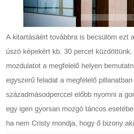
A kitartásáért továbbra is becsülöm ezt 
úszó képekért kb. 30 percet küzdöttünk.
mozdulatot a megfelelő helyen bemutat
egyszerű feladat a megfelelő pillanatban
századmásodperccel előbb nyomni a gombo
egy igen gyorsan mozgó táncos esetében
ha nem Cristy mondja, hogy ő bizony aka