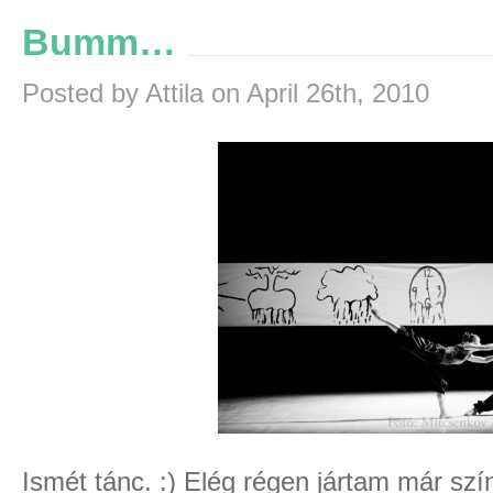
Bumm…
Posted by Attila on April 26th, 2010
Ismét tánc. :) Elég régen jártam már sz