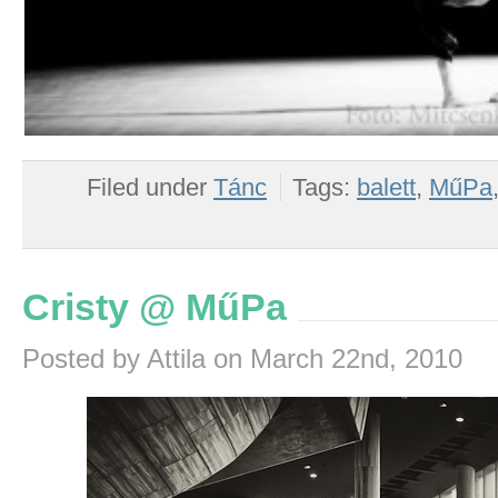
Filed under
Tánc
Tags:
balett
,
MűPa
Cristy @ MűPa
Posted by Attila on March 22nd, 2010