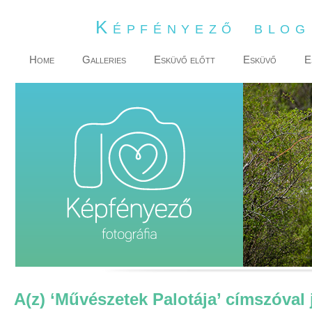
Képfényező blo
Home
Galleries
Esküvő előtt
Esküvő
E
A(z) ‘Művészetek Palotája’ címszóval 