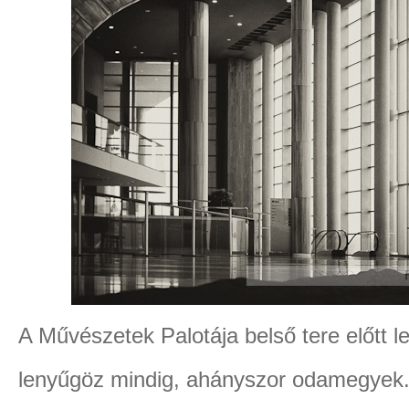
A Művészetek Palotája belső tere előtt 
lenyűgöz mindig, ahányszor odamegyek. F