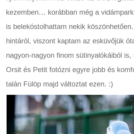
kezemben… korábban még a vidámparkba
is belekóstolhattam nekik köszönhetőe
hintáról, viszont kaptam az esküvőjük ó
nagyon-nagyon finom sütinyalókáiból is,
Orsit és Petit fotózni egyre jobb és kom
talán Fülöp majd változtat ezen. :)