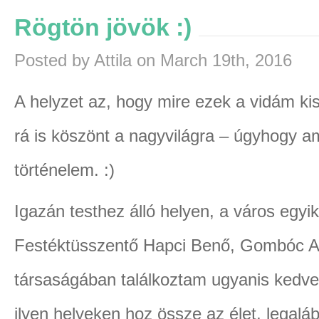
Rögtön jövök :)
Posted by Attila on March 19th, 2016
A helyzet az, hogy mire ezek a vidám ki
rá is köszönt a nagyvilágra – úgyhogy ami
történelem. :)
Igazán testhez álló helyen, a város egyi
Festéktüsszentő Hapci Benő, Gombóc 
társaságában találkoztam ugyanis kedves 
ilyen helyeken hoz össze az élet, legalá