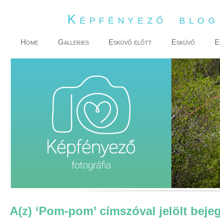
Képfényező blo
Home
Galleries
Esküvő előtt
Esküvő
E
A(z) ‘Pom-pom’ címszóval jelölt beje