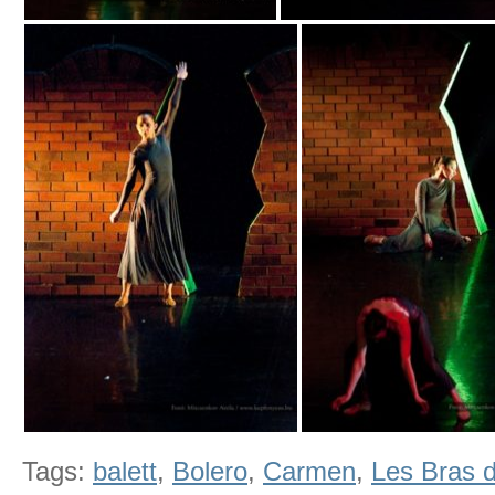
Tags:
balett
,
Bolero
,
Carmen
,
Les Bras 