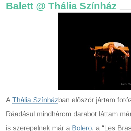
Balett @ Thália Színház
A
Thália Színház
ban először jártam fotóz
Ráadásul mindhárom darabot láttam már 
is szerepelnek már a
Bolero
, a “Les Bra