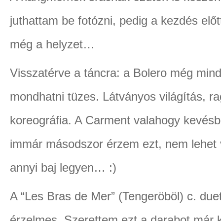
juthattam be fotózni, pedig a kezdés előtt
még a helyzet…
Visszatérve a táncra: a Bolero még mind
mondhatni tüzes. Látványos világítás, ra
koreográfia. A Carment valahogy kevésb
immár másodszor érzem ezt, nem lehet 
annyi baj legyen… :)
A “Les Bras de Mer” (Tengeröböl) c. due
érzelmes. Szerettem ezt a darabot már k