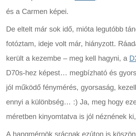
és a Carmen képei.
De eltelt már sok idő, mióta legutóbb tá
fotóztam, ideje volt már, hiányzott. Ráad
került a kezembe – meg kell hagyni, a
D
D70s-hez képest… megbízható és gyors
jól működő fénymérés, gyorsaság, kezel
ennyi a különbség… :) Ja, meg hogy ez
méretben kinyomtatva is jól néznének ki, 
A hangmérnök srácnak ezúton is köszönet