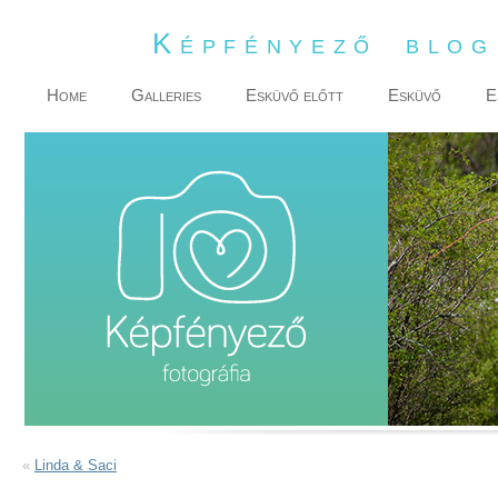
Képfényező blo
Home
Galleries
Esküvő előtt
Esküvő
E
«
Linda & Saci