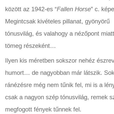
között az 1942-es “
Fallen Horse
” c. képe
Megintcsak kivételes pillanat, gyönyörű
tónusvilág, és valahogy a nézőpont miat
tömeg részeként…
Ilyen kis méretben sokszor nehéz észrev
humort… de nagyobban már látszik. Sok 
ránézésre még nem tűnik fel, mi is a lén
csak a nagyon szép tónusvilág, remek sz
megfogott fények tűnnek fel.