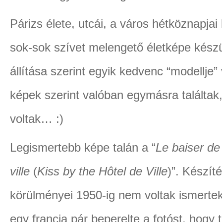
Párizs élete, utcái, a város hétköznapja
sok-sok szívet melengető életképe készült
állítása szerint egyik kedvenc “modellje”
képek szerint valóban egymásra találta
voltak… :)
Legismertebb képe talán a “
Le baiser de 
ville
(
Kiss by the Hôtel de Ville
)”. Készít
körülményei 1950-ig nem voltak ismertek
egy francia pár beperelte a fotóst, hogy 