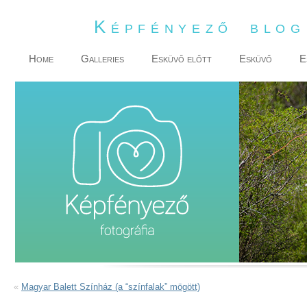
Képfényező blo
Home
Galleries
Esküvő előtt
Esküvő
E
«
Magyar Balett Színház (a “színfalak” mögött)