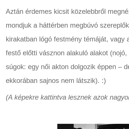
Aztán érdemes kicsit közelebbről megné
mondjuk a háttérben megbúvó szereplők
kirakatban lógó festmény témáját, vagy 
festő előtti vásznon alakuló alakot (nojó
súgok: egy női akton dolgozik éppen – d
ekkorában sajnos nem látszik). :)
(A képekre kattintva lesznek azok nagy