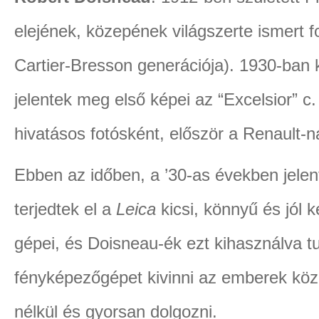
elejének, közepének világszerte ismert 
Cartier-Bresson generációja). 1930-ban 
jelentek meg első képei az “Excelsior” c. 
hivatásos fotósként, először a Renault-ná
Ebben az időben, a ’30-as években jele
terjedtek el a
Leica
kicsi, könnyű és jól 
gépei, és Doisneau-ék ezt kihasználva t
fényképezőgépet kivinni az emberek közé
nélkül és gyorsan dolgozni.