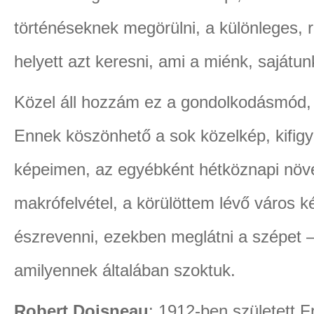
történéseknek megörülni, a különleges, r
helyett azt keresni, ami a miénk, sajátun
Közel áll hozzám ez a gondolkodásmód, n
Ennek köszönhető a sok közelkép, kifigye
képeimen, az egyébként hétköznapi növ
makrófelvétel, a körülöttem lévő város 
észrevenni, ezekben meglátni a szépet – 
amilyennek általában szoktuk.
Robert Doisneau
: 1912-ben született 