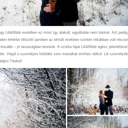
ogy Lili&Máté esetében ez most így alakult, egyáltalán nem bántuk. Azt pedi
en fehérbe öltözött (amiben az elmúlt években szintén ritkábban volt részün
ontosabb – jó társaságban lennünk. A szürke tájat Lili&Máté egész jelenlétével
tette. Végül a személyes kötődés sem maradhat említés nélkül: Lili személyé
ldjon Titeket!