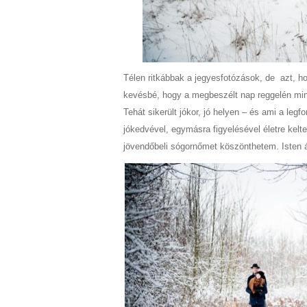
Télen ritkábbak a jegyesfotózások, de azt, h
kevésbé, hogy a megbeszélt nap reggelén mind
Tehát sikerült jókor, jó helyen – és ami a legf
jókedvével, egymásra figyelésével életre kel
jövendőbeli sógornőmet köszönthetem. Isten á