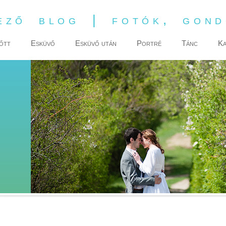
ező blog | fotók, gon
őtt
Esküvő
Esküvő után
Portré
Tánc
Ka