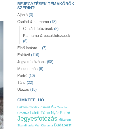
BEJEGYZÉSEK TÉMAKÖRÖK
SZERINT:
Ajánló
(3)
Család & kismama
(18)
Családi fotózások
(8)
Kismama & pocakfotózások
(8)
Első látásra…
(7)
Esküvő
(116)
Jegyesfotózások
(98)
Minden más
(6)
Portré
(10)
Tánc
(22)
Utazás
(18)
CÍMKEFELHŐ
Balaton-felvidék
család
Ősz
Templom
Tánc
Nyár
balett
Portré
Creative
Jegyesfotózás
Műterem
Budapest
Vár
Skandinávia
Kismama