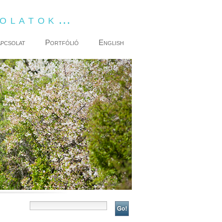
dolatok…
pcsolat
Portfólió
English