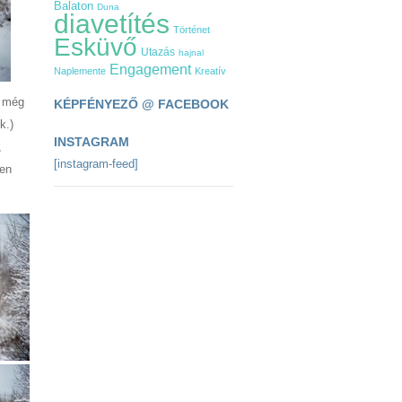
Balaton
Duna
diavetítés
Történet
Esküvő
Utazás
hajnal
Engagement
Naplemente
Kreatív
g még
KÉPFÉNYEZŐ @ FACEBOOK
k.)
INSTAGRAM
,
[instagram-feed]
ben