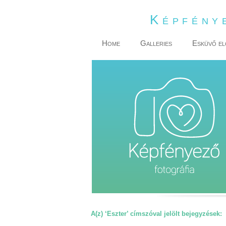
Képfény
Home
Galleries
Esküvő el
A(z) ‘Eszter’ címszóval jelölt bejegyzések: