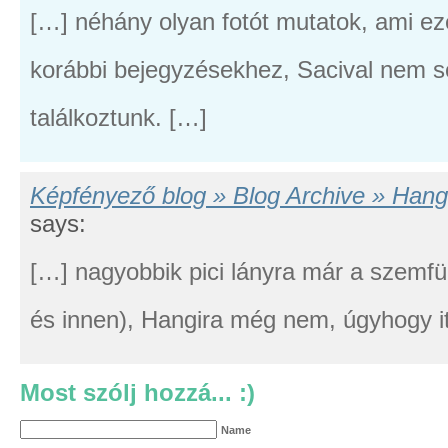
[…] néhány olyan fotót mutatok, ami eze
korábbi bejegyzésekhez, Sacival nem so
találkoztunk. […]
Képfényező blog » Blog Archive » Hang
says:
[…] nagyobbik pici lányra már a szemf
és innen), Hangira még nem, úgyhogy it
Most szólj hozzá... :)
Name