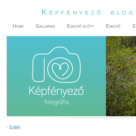
Képfényező blo
Home
Galleries
Esküvő előtt
Esküvő
E
«
Erdély