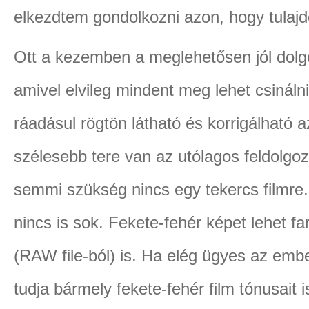
elkezdtem gondolkozni azon, hogy tulaj
Ott a kezemben a meglehetősen jól dolgoz
amivel elvileg mindent meg lehet csinálni,
ráadásul rögtön látható és korrigálható 
szélesebb tere van az utólagos feldolgoz
semmi szükség nincs egy tekercs filmre.
nincs is sok. Fekete-fehér képet lehet far
(RAW file-ból) is. Ha elég ügyes az embe
tudja bármely fekete-fehér film tónusait 