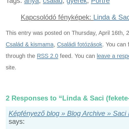
Tags:
anya
,
család
,
gyerek
,
Portré
Kapcsolódó fényképek:
Linda & Sac
This entry was posted on Thursday, April 16th, 2
Család & kismama
,
Családi fotózások
. You can 
through the
RSS 2.0
feed. You can
leave a res
site.
2 Responses to “Linda & Saci (fekete
Képfényező blog » Blog Archive » Saci 
says: