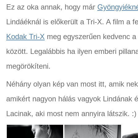
Ez az oka annak, hogy már
Gyöngyiékn
Lindáéknál is előkerült a Tri-X. A film a fe
Kodak Tri-X
meg egyszerűen kedvenc a f
között. Legalábbis ha ilyen emberi pillan
megörökíteni.
Néhány olyan kép van most itt, amik n
amikért nagyon hálás vagyok Lindának 
Lacinak, aki most nem annyira látszik. :)