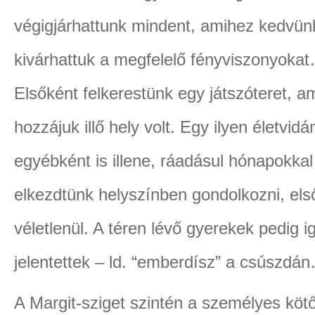
végigjárhattunk mindent, amihez kedvünk
kivárhattuk a megfelelő fényviszonyoka
Elsőként felkerestünk egy játszóteret, 
hozzájuk illő hely volt. Egy ilyen életvi
egyébként is illene, ráadásul hónapokkal
elkezdtünk helyszínben gondolkozni, els
véletlenül. A téren lévő gyerekek pedig i
jelentettek – ld. “emberdísz” a csúszdán
A Margit-sziget szintén a személyes köt