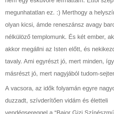
nem egy esküvőre leírhattam. Ettől szép
megunhatatlan ez. :) Merthogy a helyszí
olyan kicsi, ámde reneszánsz avagy ba
nélkülöző templomunk. És két ember, aki
akkor megállni az Isten előtt, és nekike
tavaly. Ami egyrészt jó, mert minden, így
másrészt jó, mert nagyjából tudom-sejtem
A vacsora, az idők folyamán egyre nagy
duzzadt, szívderítően vidám és életteli
vendégsereggel a “Bajor Gizi Színészm