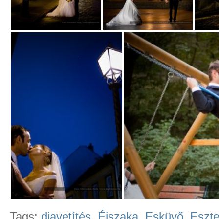
Tags:
diavetítés
,
Éjszaka
,
Esküvő
,
Eszte