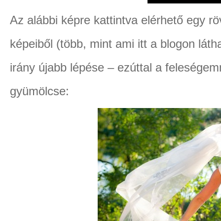
Az alábbi képre kattintva elérhető egy r
képeiből (több, mint ami itt a blogon láth
irány újabb lépése – ezúttal a felesége
gyümölcse: