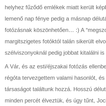
helyhez fűződő emlékek miatt került kép
lemenő nap fénye pedig a másnap délut
fotózásnak köszönhetően… :) A “megszok
margitszigetes fotóktól talán sikerült elv
szélviszonyoknál pedig jobbat kitalálni i
A Vár, és az esti/éjszakai fotózás ellenbe
régóta tervezgettem valami hasonlót, és 
társaságot találtunk hozzá. Hosszú délut
minden percét élveztük, és úgy tűnt, Joc