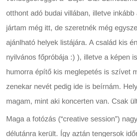
otthont adó budai villában, illetve inkáb
jártam még itt, de szeretnék még egyszer
ajánlható helyek listájára. A család kis 
nyilvános főpróbája :) ), illetve a képen 
humorra építő kis meglepetés is szívet
zenekar nevét pedig ide is beírnám. He
magam, mint aki koncerten van. Csak ül
Maga a fotózás (“creative session”) n
délutánra került. Így aztán tengersok időn