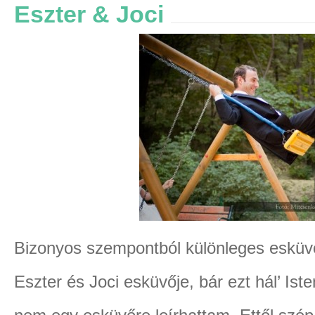
Eszter & Joci
Bizonyos szempontból különleges esküvő
Eszter és Joci esküvője, bár ezt hál’ Is