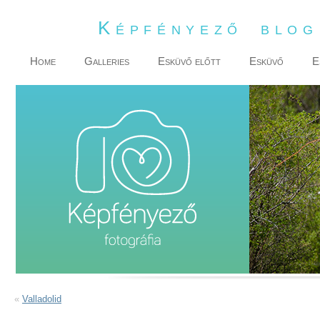
Képfényező blo
Home
Galleries
Esküvő előtt
Esküvő
E
«
Valladolid