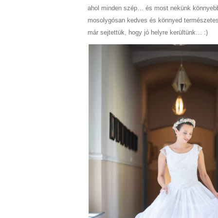
ahol minden szép… és most nekünk könnyebb 
mosolygósan kedves és könnyed természetes
már sejtettük, hogy jó helyre kerültünk… :)