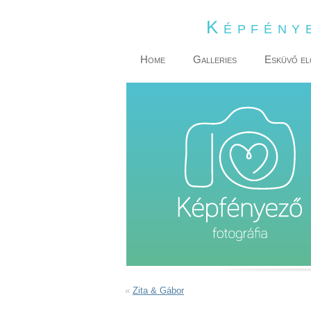
Képfény
Home
Galleries
Esküvő el
«
Zita & Gábor