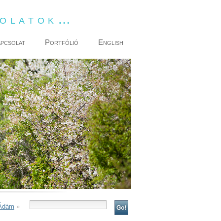
dolatok…
pcsolat
Portfólió
English
 Ádám
»