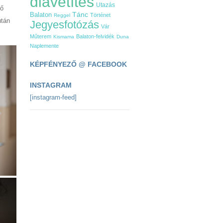
diavetítés
Utazás
 ő
Tánc
Balaton
Történet
Reggel
tán
Jegyesfotózás
Vár
Műterem
Balaton-felvidék
Kismama
Duna
Naplemente
KÉPFÉNYEZŐ @ FACEBOOK
INSTAGRAM
[instagram-feed]