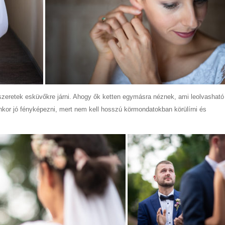
szeretek esküvőkre járni. Ahogy ők ketten egymásra néznek, ami leolvasható
yenkor jó fényképezni, mert nem kell hosszú körmondatokban körülírni és