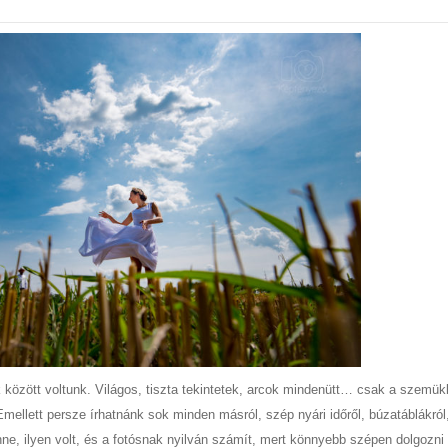
 között voltunk. Világos, tiszta tekintetek, arcok mindenütt… csak a szemük
Emellett persze írhatnánk sok minden másról, szép nyári időről, búzatáblákról
nne, ilyen volt, és a fotósnak nyilván számít, mert könnyebb szépen dolgozni 