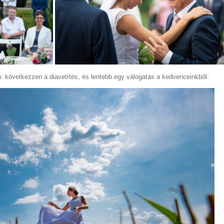
b: következzen a diavetítés, és lentebb egy válogatás a kedvenceinkből.