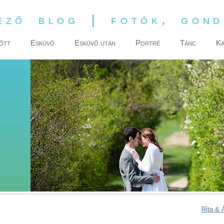
ező blog | fotók, gon
őtt
Esküvő
Esküvő után
Portré
Tánc
Ka
Rita &