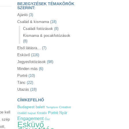
BEJEGYZÉSEK TÉMAKÖRÖK
SZERINT:
Ajánló
(3)
Család & kismama
(18)
Családi fotózások
(8)
Kismama & pocakfotózások
(8)
Első látásra…
(7)
Esküvő
(116)
Jegyesfotózások
(98)
Minden más
(6)
Portré
(10)
Tánc
(22)
Utazás
(18)
CÍMKEFELHŐ
Budapest
balett
Creative
Templom
be kell
Nyár
Portré
család
Kreatív
hajnal
Engagement
, szép
Ősz
Esküvő
ott,