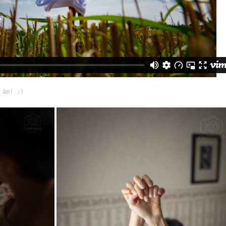
 ám! :)