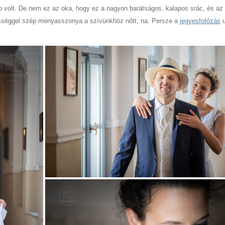
volt. De nem ez az oka, hogy ez a nagyon barátságos, kalapos srác, és az
séggel szép menyasszonya a szívünkhöz nőtt, na. Persze a
jegyesfotózás
u