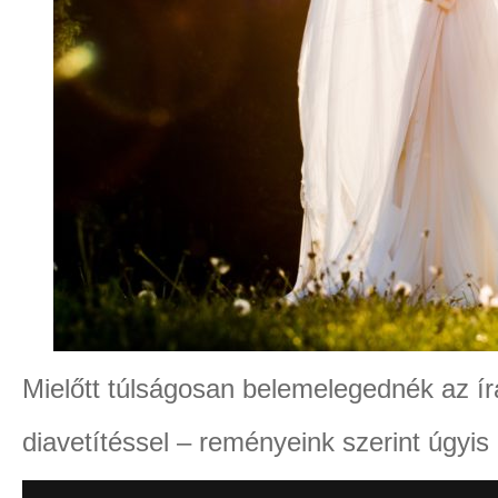
Mielőtt túlságosan belemelegednék az ír
diavetítéssel – reményeink szerint úgyis