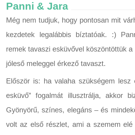
Panni & Jara
Még nem tudjuk, hogy pontosan mit vár
kezdetek legalábbis bíztatóak. :) Pa
remek tavaszi esküvővel köszöntöttük a 
jóleső meleggel érkező tavaszt.
Először is: ha valaha szükségem lesz 
esküvő” fogalmát illusztrálja, akkor 
Gyönyörű, színes, elegáns – és mindek
volt az első részlet, ami a szemem elé