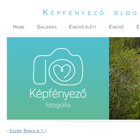
Képfényező blo
Home
Galleries
Esküvő előtt
Esküvő
E
«
Eszter, Bence & ? :)