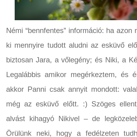
Némi “bennfentes” információ: ha azon m
ki mennyire tudott aludni az esküvő elő
biztosan Jara, a vőlegény; és Niki, a K
Legalábbis amikor megérkeztem, és ér
akkor Panni csak annyit mondott: valaho
még az esküvő előtt. :) Szöges ellent
alvást kihagyó Nikivel – de legközel
Örülünk neki, hogy a fedélzeten tudh