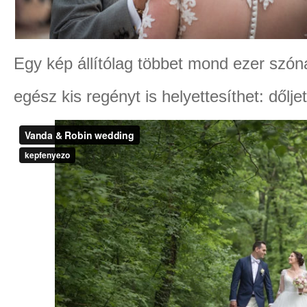
Egy kép állítólag többet mond ezer szóná
egész kis regényt is helyettesíthet: dőlje