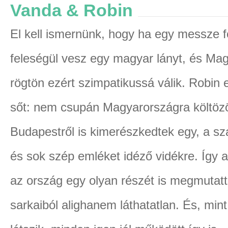
Vanda & Robin
El kell ismernünk, hogy ha egy messze f
feleségül vesz egy magyar lányt, és Mag
rögtön ezért szimpatikussá válik. Robin 
sőt: nem csupán Magyarországra költözö
Budapestről is kimerészkedtek egy, a 
és sok szép emléket idéző vidékre. Így 
az ország egy olyan részét is megmutatt
sarkaiból alighanem láthatatlan. És, mint 