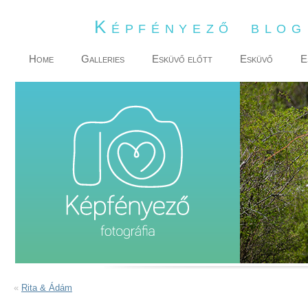
Képfényező blo
Home
Galleries
Esküvő előtt
Esküvő
E
«
Rita & Ádám