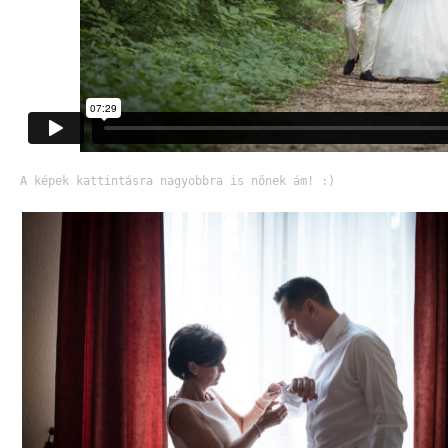
A képek kattintásra nagyobbra is nőnek ám! :)