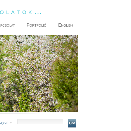
dolatok…
pcsolat
Portfólió
English
Gyuri
»