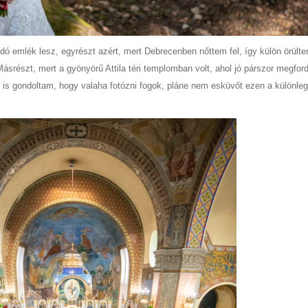
 emlék lesz, egyrészt azért, mert Debrecenben nőttem fel, így külön örült
Másrészt, mert a gyönyörű Attila téri templomban volt, ahol jó párszor megfor
s gondoltam, hogy valaha fotózni fogok, pláne nem esküvőt ezen a különle