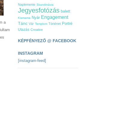
Naplemente
Skandinávia
Jegyesfotózás
balett
Engagement
Nyár
Kismama
em a
Tánc
Portré
Vár
Történet
Templom
dultam
Utazás
Creative
ges
KÉPFÉNYEZŐ @ FACEBOOK
INSTAGRAM
[instagram-feed]