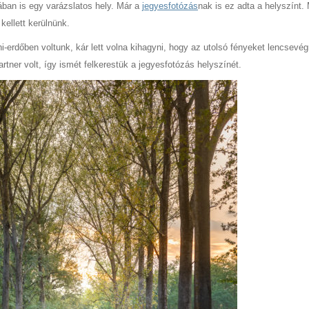
ban is egy varázslatos hely. Már a
jegyesfotózás
nak is ez adta a helyszínt.
kellett kerülnünk.
i-erdőben voltunk, kár lett volna kihagyni, hogy az utolsó fényeket lencsevég
rtner volt, így ismét felkerestük a jegyesfotózás helyszínét.