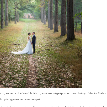
oz, és az azt követő bulihoz, amiben végképp nem volt hiány. Zita és Gábor 
ndig pörögjenek az események.