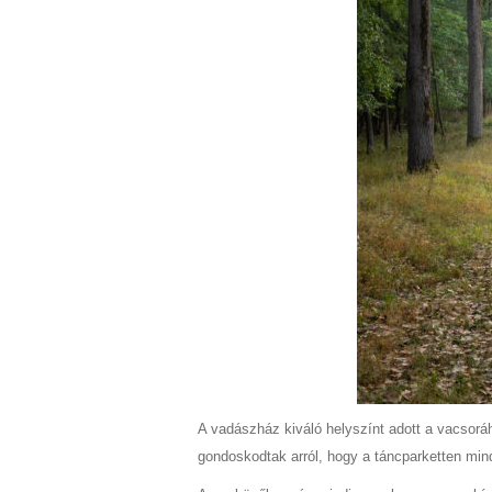
A vadászház kiváló helyszínt adott a vacsoráh
gondoskodtak arról, hogy a táncparketten mi