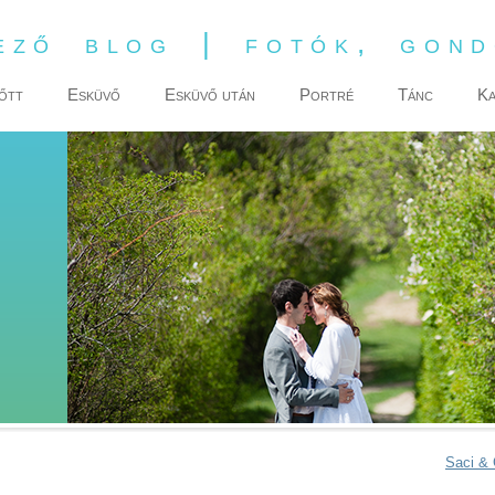
ező blog | fotók, gon
őtt
Esküvő
Esküvő után
Portré
Tánc
Ka
Saci & 