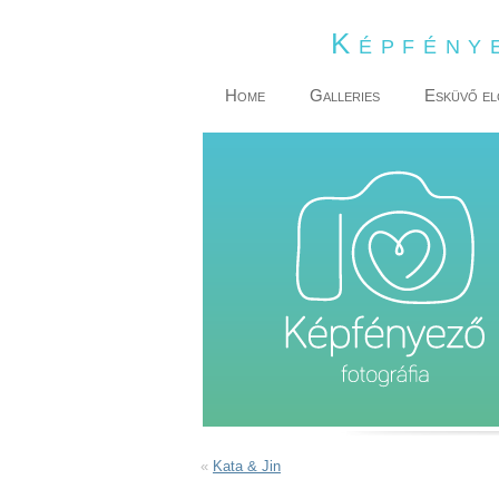
Képfény
Home
Galleries
Esküvő el
«
Kata & Jin