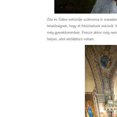
Zita és Gábor esküvője számomra is maradandó
lehetőségnek, hogy itt fotózhattunk esküvőt. 
még gyerekkoromban. Persze akkor még nem i
helyen, ahol elsőáldozó voltam.