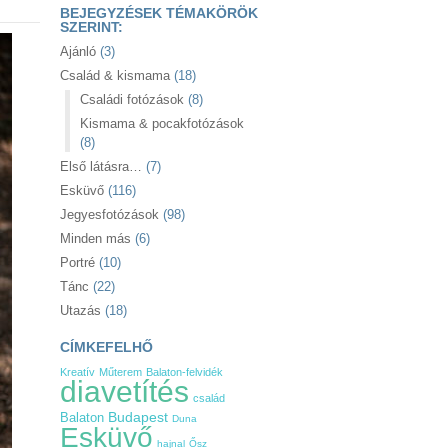
BEJEGYZÉSEK TÉMAKÖRÖK
SZERINT:
Ajánló
(3)
Család & kismama
(18)
Családi fotózások
(8)
Kismama & pocakfotózások
(8)
Első látásra…
(7)
Esküvő
(116)
Jegyesfotózások
(98)
Minden más
(6)
Portré
(10)
Tánc
(22)
Utazás
(18)
CÍMKEFELHŐ
Kreatív
Műterem
Balaton-felvidék
diavetítés
család
Balaton
Budapest
Duna
Esküvő
hajnal
Ősz