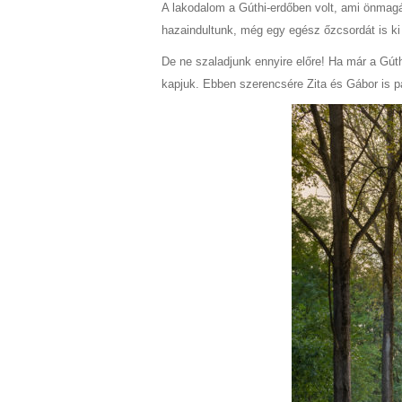
A lakodalom a Gúthi-erdőben volt, ami önmagá
hazaindultunk, még egy egész őzcsordát is ki 
De ne szaladjunk ennyire előre! Ha már a Gúth
kapjuk. Ebben szerencsére Zita és Gábor is pa