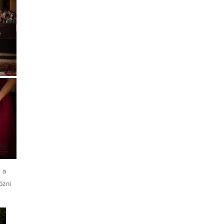
k a
ózni