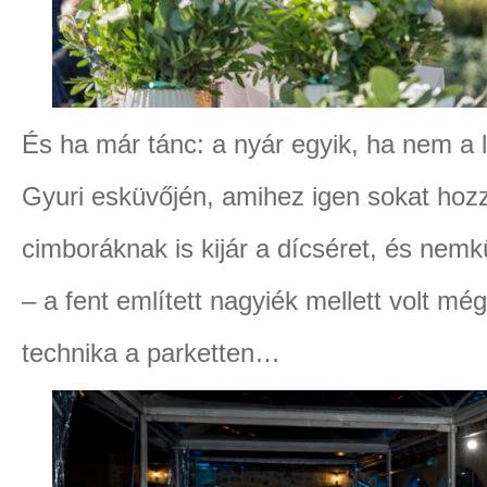
És ha már tánc: a nyár egyik, ha nem a l
Gyuri esküvőjén, amihez igen sokat hoz
cimboráknak is kijár a dícséret, és nemk
– a fent említett nagyiék mellett volt mé
technika a parketten…