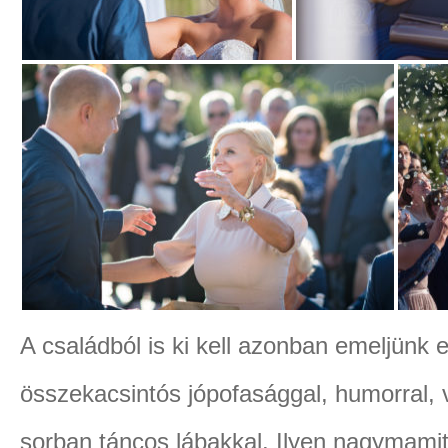
A családból is ki kell azonban emeljünk egy
összekacsintós jópofasággal, humorral,
sorban táncos lábakkal. Ilyen nagymamit