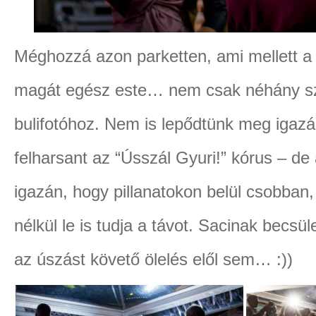
Méghozzá azon parketten, ami mellett a fe
magát egész este… nem csak néhány szé
bulifotóhoz. Nem is lepődtünk meg igazá
felharsant az “Ússzál Gyuri!” kórus – de
igazán, hogy pillanatokon belül csobban
nélkül le is tudja a távot. Sacinak becsül
az úszást követő ölelés elől sem… :))