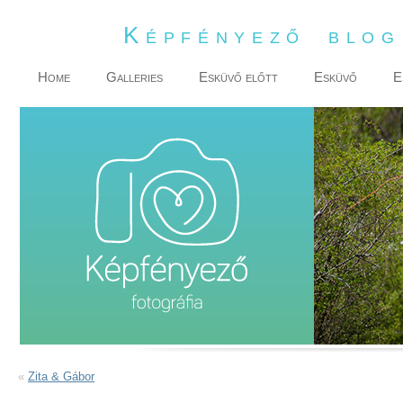
Képfényező blo
Home
Galleries
Esküvő előtt
Esküvő
E
«
Zita & Gábor