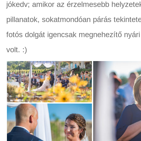
jókedv; amikor az érzelmesebb helyzetek
pillanatok, sokatmondóan párás tekint
fotós dolgát igencsak megnehezítő nyári 
volt. :)