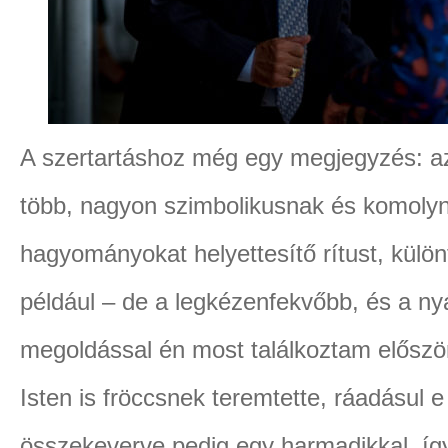
A szertartáshoz még egy megjegyzés: az
több, nagyon szimbolikusnak és komoly
hagyományokat helyettesítő rítust, külö
például – de a legkézenfekvőbb, és a nyá
megoldással én most találkoztam először
Isten is fröccsnek teremtette, ráadásul e 
összekeverve pedig egy harmadikkal, így