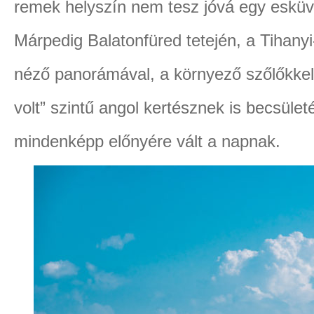
remek helyszín nem tesz jóvá egy esküvő
Márpedig Balatonfüred tetején, a Tihanyi
néző panorámával, a környező szőlőkkel,
volt” szintű angol kertésznek is becsület
mindenképp előnyére vált a napnak.