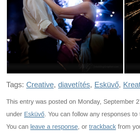
Tags:
Creative
,
diavetítés
,
Esküvő
,
Krea
This entry was posted on Monday, September 27t
under
Esküvő
. You can follow any responses to 
You can
leave a response
, or
trackback
from you