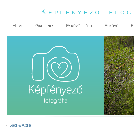
Képfényező blo
Home
Galleries
Esküvő előtt
Esküvő
E
«
Saci & Attila