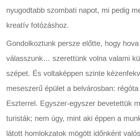
nyugodtabb szombati napot, mi pedig me
kreatív fotózáshoz.
Gondolkoztunk persze előtte, hogy hova
válasszunk… szerettünk volna valami kül
szépet. És voltaképpen szinte kézenfekv
meseszerű épület a belvárosban: régóta 
Eszterrel. Egyszer-egyszer bevetettük 
turisták; nem úgy, mint aki éppen a mun
látott homlokzatok mögött időnként valós