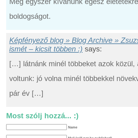
Még egyszer kívánunk egész életetekr
boldogságot.
Képfényező blog » Blog Archive » Zsuz
ismét – kicsit többen :)
says:
[…] látnánk minél többeket azok közül, 
voltunk: jó volna minél többekkel növekv
pár év […]
Most szólj hozzá... :)
Name