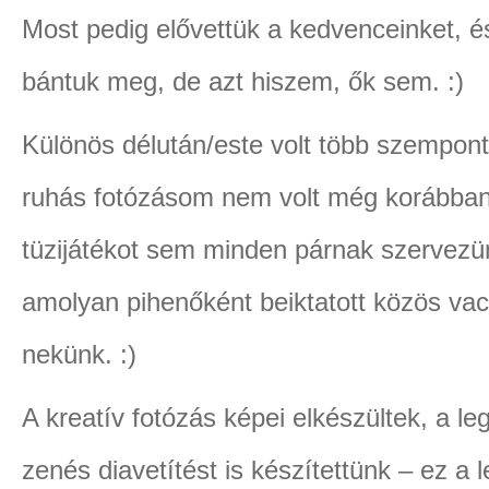
Most pedig elővettük a kedvenceinket, é
bántuk meg, de azt hiszem, ők sem. :)
Különös délután/este volt több szempont
ruhás fotózásom nem volt még korábban
tüzijátékot sem minden párnak szervezü
amolyan pihenőként beiktatott közös va
nekünk. :)
A kreatív fotózás képei elkészültek, a l
zenés diavetítést is készítettünk – ez a l