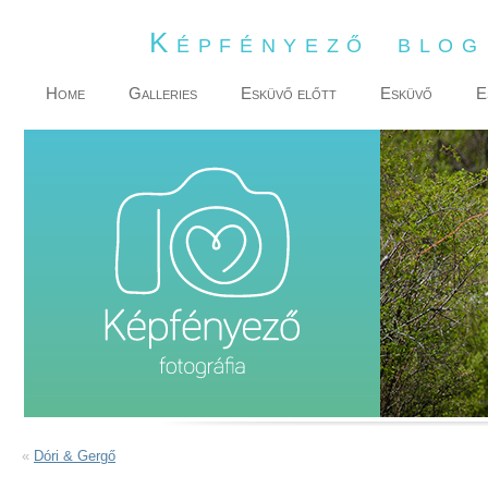
Képfényező blo
Home
Galleries
Esküvő előtt
Esküvő
E
«
Dóri & Gergő