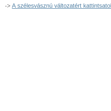
->
A szélesvásznú változatért kattintsato