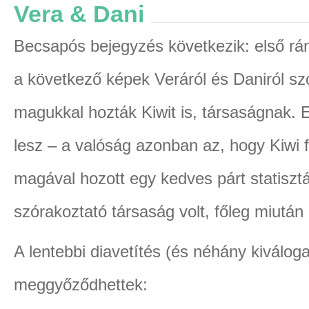
Vera & Dani
Becsapós bejegyzés következik: első rán
a következő képek Veráról és Daniról sz
magukkal hozták Kiwit is, társaságnak. El
lesz – a valóság azonban az, hogy Kiwi f
magával hozott egy kedves párt statis
szórakoztató társaság volt, főleg miután a
A lentebbi diavetítés (és néhány kiválogat
meggyőződhettek: