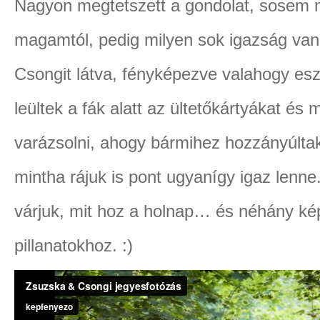
Nagyon megtetszett a gondolat, sosem 
magamtól, pedig milyen sok igazság va
Csongit látva, fényképezve valahogy es
leültek a fák alatt az ültetőkártyákat és
varázsolni, ahogy bármihez hozzányúltak
mintha rájuk is pont ugyanígy igaz lenne
várjuk, mit hoz a holnap… és néhány kép
pillanatokhoz. :)