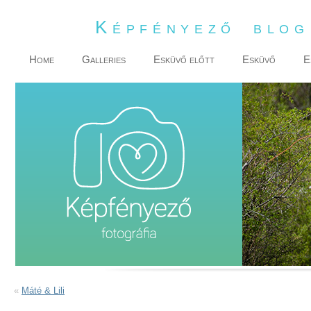
Képfényező blo
Home
Galleries
Esküvő előtt
Esküvő
E
«
Máté & Lili