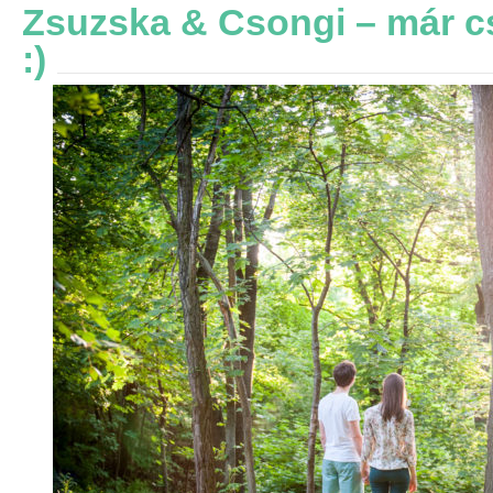
Zsuzska & Csongi – már cs
:)