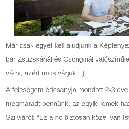
Már csak egyet kell aludjunk a Képfénye
bár Zsuzskánál és Csonginál valószínűl
várni, azért mi is várjuk. :)
A feleségem édesanyja mondott 2-3 éve
megmaradt bennünk, az egyik remek haz
Szilviáról: “Ez a nő biztosan közel van 