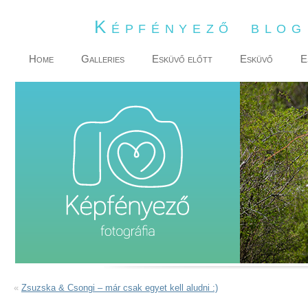
Képfényező blo
Home
Galleries
Esküvő előtt
Esküvő
E
«
Zsuzska & Csongi – már csak egyet kell aludni :)