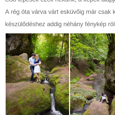
A rég óta várva várt esküvőig már csak ké
készülődéshez addig néhány fénykép ról