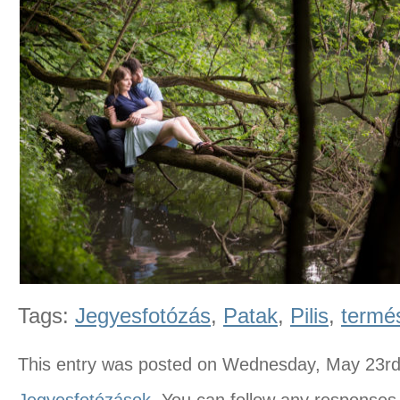
Tags:
Jegyesfotózás
,
Patak
,
Pilis
,
termé
This entry was posted on Wednesday, May 23rd,