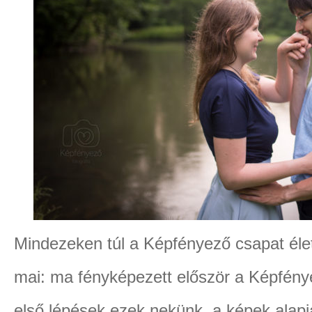
Mindezeken túl a Képfényező csapat élet
mai: ma fényképezett először a Képfén
első lépések ezek nekünk, a képek alapj