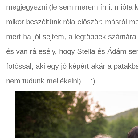
megjegyezni (le sem merem írni, mióta 
mikor beszéltünk róla először; másról 
mert ha jól sejtem, a legtöbbek számár
és van rá esély, hogy Stella és Ádám se
fotóssal, aki egy jó képért akár a patakba
nem tudunk mellékelni)… :)