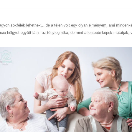
 nagyon sokfélék lehetnek… de a télen volt egy olyan élményem, ami mindenk
ció hölgyet együtt látni, az tényleg ritka; de mint a lentebbi képek mutatják, 