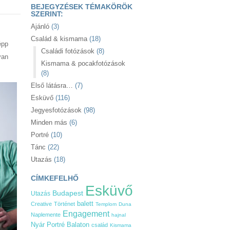
BEJEGYZÉSEK TÉMAKÖRÖK
SZERINT:
Ajánló
(3)
Család & kismama
(18)
épp
Családi fotózások
(8)
van
Kismama & pocakfotózások
(8)
Első látásra…
(7)
Esküvő
(116)
Jegyesfotózások
(98)
Minden más
(6)
Portré
(10)
Tánc
(22)
Utazás
(18)
CÍMKEFELHŐ
Esküvő
Budapest
Utazás
balett
Creative
Történet
Templom
Duna
Engagement
Naplemente
hajnal
Nyár
Balaton
Portré
család
Kismama