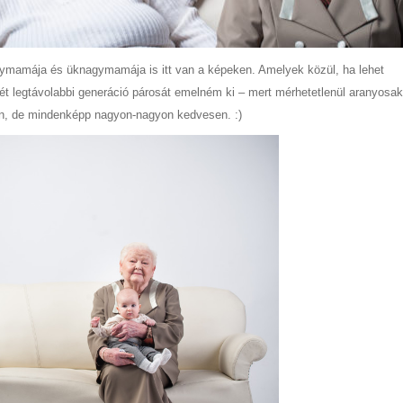
ymamája és üknagymamája is itt van a képeken. Amelyek közül, ha lehet
t legtávolabbi generáció párosát emelném ki – mert mérhetetlenül aranyosa
ban, de mindenképp nagyon-nagyon kedvesen. :)