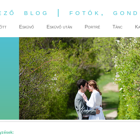
ező blog | fotók, gon
őtt
Esküvő
Esküvő után
Portré
Tánc
Ka
yzések: