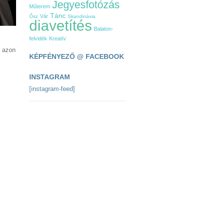
Jegyesfotózás
Műterem
Tánc
Vár
Ősz
Skandinávia
diavetítés
Balaton-
felvidék
Kreatív
k azon
KÉPFÉNYEZŐ @ FACEBOOK
INSTAGRAM
[instagram-feed]