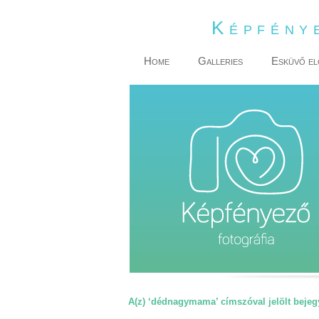
Képfény
Home
Galleries
Esküvő el
A(z) ‘dédnagymama’ címszóval jelölt bejeg