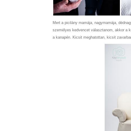
Mert a picilány mamája, nagymamája, dédnag
személyes kedvencet választanom, akkor a ké
a kanapén. Kicsit meghatottan, kicsit zavar