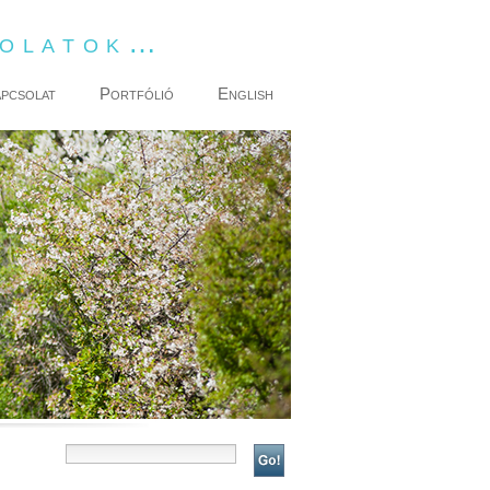
dolatok…
pcsolat
Portfólió
English