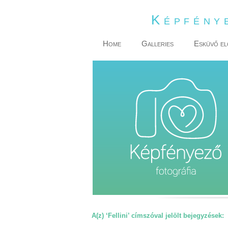
Képfény
Home
Galleries
Esküvő el
A(z) ‘Fellini’ címszóval jelölt bejegyzések: