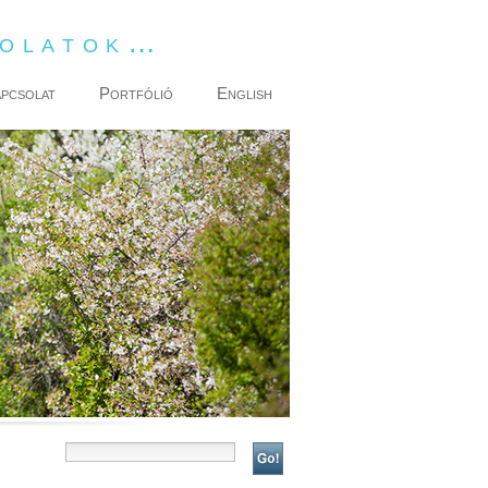
dolatok…
pcsolat
Portfólió
English