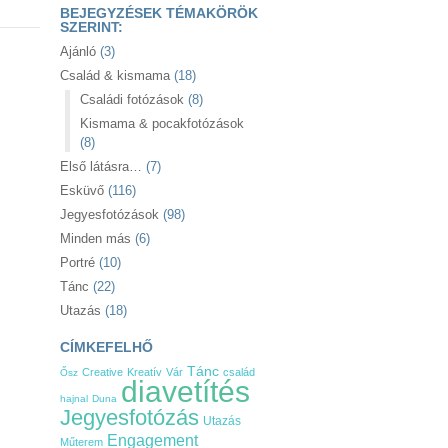
BEJEGYZÉSEK TÉMAKÖRÖK
SZERINT:
Ajánló
(3)
Család & kismama
(18)
Családi fotózások
(8)
Kismama & pocakfotózások
(8)
Első látásra…
(7)
Esküvő
(116)
Jegyesfotózások
(98)
Minden más
(6)
Portré
(10)
Tánc
(22)
Utazás
(18)
CÍMKEFELHŐ
Tánc
Creative
Kreatív
Vár
család
Ősz
diavetítés
hajnal
Duna
Jegyesfotózás
Utazás
Engagement
Műterem