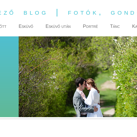
ező blog | fotók, gon
őtt
Esküvő
Esküvő után
Portré
Tánc
Ka