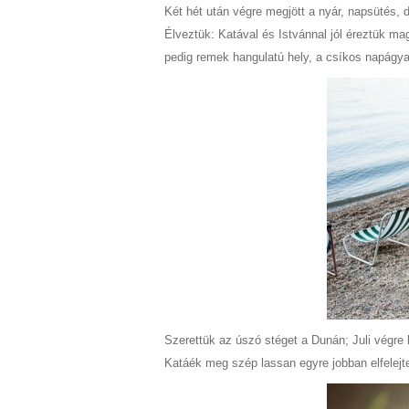
Két hét után végre megjött a nyár, napsütés, 
Élveztük: Katával és Istvánnal jól éreztük magu
pedig remek hangulatú hely, a csíkos napágyai
Szerettük az úszó stéget a Dunán; Juli végre
Katáék meg szép lassan egyre jobban elfelejtet