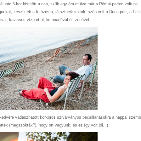
délután 5-kor kisütött a nap, szűk egy óra múlva már a Római-parton voltunk.
nkat, készültek a fotózásra, jó színeik voltak, szép volt a Duna-part, a Felli
val, kavicsos vízparttal, limonádéval és zenével.
 kedvére vadászhatott körkörös szivárványos becsillanásokra a nappal szem
ték (megszokták?), hogy ott vagyunk, és ez így volt jól. :)