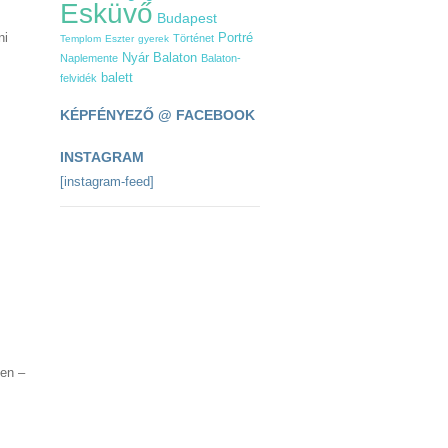
Esküvő
Budapest
ni
Portré
Történet
Templom
Eszter
gyerek
Nyár
Balaton
Naplemente
Balaton-
balett
felvidék
KÉPFÉNYEZŐ @ FACEBOOK
INSTAGRAM
[instagram-feed]
ben –