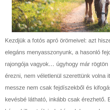
Kezdjük a fotós apró örömeivel: azt hisz
elegáns menyasszonyunk, a hasonló fejd
rajongója vagyok… úgyhogy már rögtön 
érezni, nem véletlenül szerettünk volna i
messze nem csak fejdíszekből és kifogás
kevésbé látható, inkább csak érezhető. 