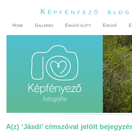
Képfényező blo
Home
Galleries
Esküvő előtt
Esküvő
E
A(z) ‘Jásdi’ címszóval jelölt bejegyzé