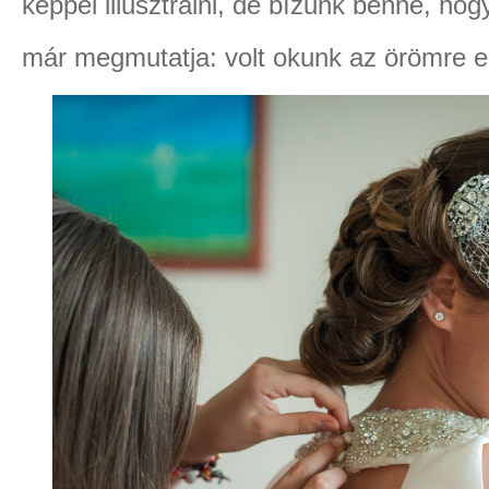
képpel illusztrálni, de bízunk benne, hog
már megmutatja: volt okunk az örömre e l