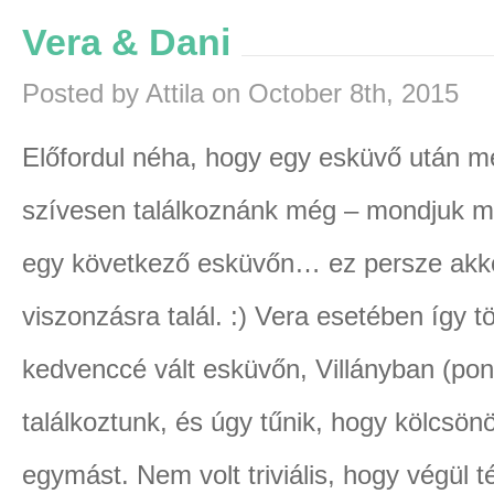
Vera & Dani
Posted by Attila on October 8th, 2015
Előfordul néha, hogy egy esküvő után me
szívesen találkoznánk még – mondjuk 
egy következő esküvőn… ez persze akkor
viszonzásra talál. :) Vera esetében így t
kedvenccé vált esküvőn, Villányban (p
találkoztunk, és úgy tűnik, hogy kölcsö
egymást. Nem volt triviális, hogy végül t