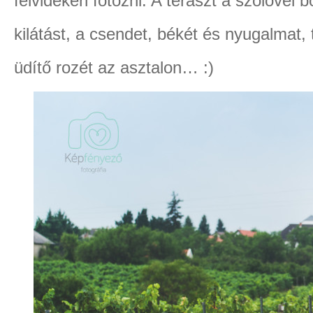
felvidéken fotózni. A teraszt a szőlővel b
kilátást, a csendet, békét és nyugalmat,
üdítő rozét az asztalon… :)