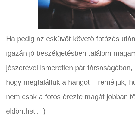
Ha pedig az esküvőt követő fotózás után
igazán jó beszélgetésben találom maga
jószerével ismeretlen pár társaságában, 
hogy megtaláltuk a hangot – reméljük, ho
nem csak a fotós érezte magát jobban tőle
eldöntheti. :)