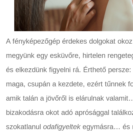
A fényképezőgép érdekes dolgokat okoz 
megyünk egy esküvőre, hirtelen rengeteg 
és elkezdünk figyelni rá. Érthető persz
maga, csupán a kezdete, ezért tűnnek fo
amik talán a jövőről is elárulnak valamit
bizakodásra okot adó aprósággal találko
szokatlanul
odafigyeltek
egymásra… és n