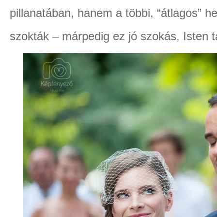
pillanatában, hanem a többi, “átlagos” he
szokták – márpedig ez jó szokás, Isten t