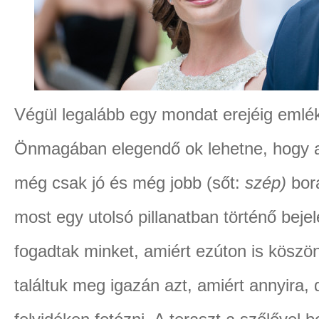
Végül legalább egy mondat erejéig emlé
Önmagában elegendő ok lehetne, hogy a
még csak jó és még jobb (sőt:
szép)
bora
most egy utolsó pillanatban történő beje
fogadtak minket, amiért ezúton is köszöne
találtuk meg igazán azt, amiért annyira,