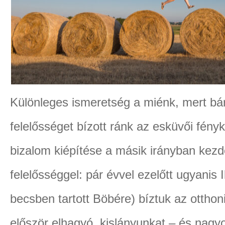
Különleges ismeretség a miénk, mert bár
felelősséget bízott ránk az esküvői fényk
bizalom kiépítése a másik irányban kezdő
felelősséggel: pár évvel ezelőtt ugyanis 
becsben tartott Böbére) bíztuk az otthon
először elhagyó kislányunkat – és nag