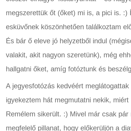
megszerettük őt (őket) mi is, a pici is. :
esküvőnek köszönhetően találkoztam elős
És bár ő eleve jó helyzetből indul (mégis
valakit, akit nagyon szeretünk), még ehhez
hallgatni őket, amíg fotóztunk és beszél
A jegyesfotózás kedvéért meglátogattak 
igyekeztem hát megmutatni nekik, miért i
Remélem sikerült. :) Mivel már csak pár 
megfelelő pillanat, hogy előkerüljön a d