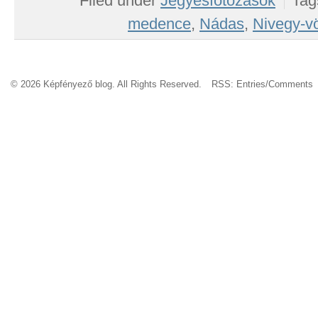
Filed under
Jegyesfotózások
Tag
medence
,
Nádas
,
Nivegy-v
© 2026 Képfényező blog. All Rights Reserved.
RSS:
Entries
/
Comments