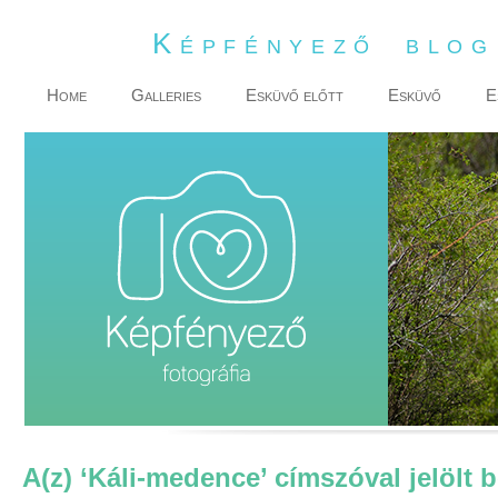
Képfényező blo
Home
Galleries
Esküvő előtt
Esküvő
E
A(z) ‘Káli-medence’ címszóval jelölt 