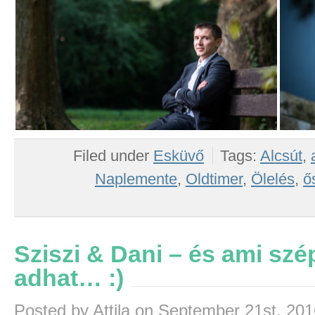
Filed under
Esküvő
Tags:
Alcsút
,
Naplemente
,
Oldtimer
,
Ölelés
,
ő
Sziszi & Dani – és ami szé
adhat… :)
Posted by Attila on September 21st, 20