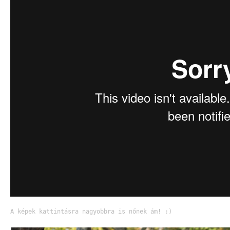
A képek kattintásra nagyobbra is nőnek ám! :)