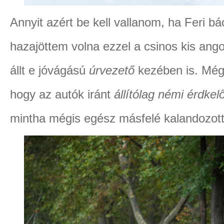
Annyit azért be kell vallanom, ha Feri b
hazajöttem volna ezzel a csinos kis angol
állt e jóvágású
úrvezető
kezében is. Mégi
hogy az autók iránt
állítólag némi érdke
mintha mégis egész másfelé kalandozott 