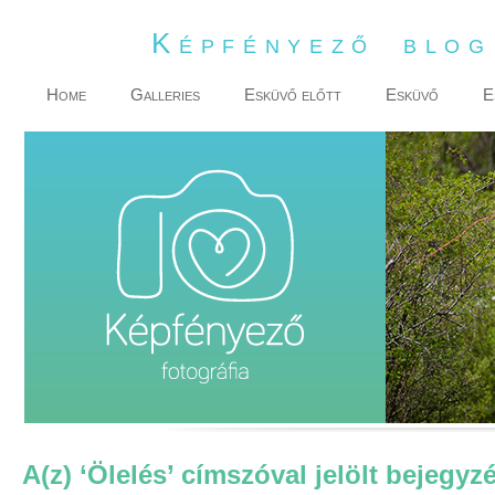
Képfényező blo
Home
Galleries
Esküvő előtt
Esküvő
E
A(z) ‘Ölelés’ címszóval jelölt bejegyz