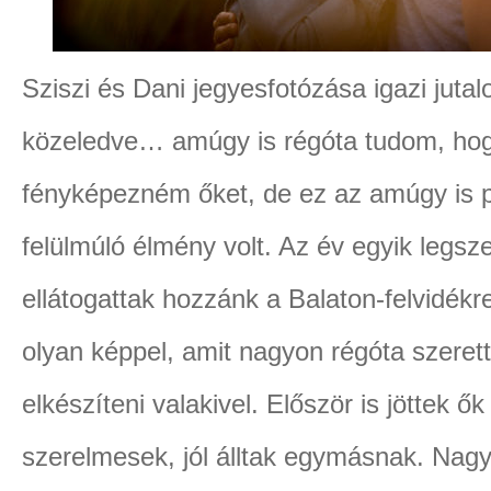
Sziszi és Dani jegyesfotózása igazi juta
közeledve… amúgy is régóta tudom, hogy
fényképezném őket, de ez az amúgy is p
felülmúló élmény volt. Az év egyik legsz
ellátogattak hozzánk a Balaton-felvidé
olyan képpel, amit nagyon régóta szere
elkészíteni valakivel. Először is jöttek ő
szerelmesek, jól álltak egymásnak. Nag