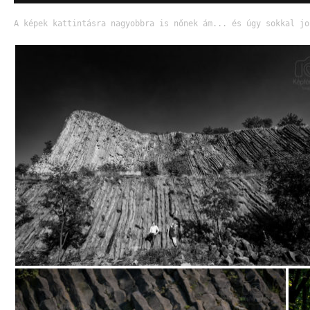
A képek kattintásra nagyobbra is nőnek ám... és úgy sokkal jo