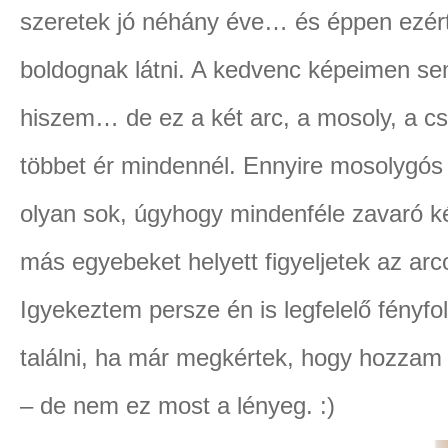
szeretek jó néhány éve… és éppen ezért 
boldognak látni. A kedvenc képeimen sem
hiszem… de ez a két arc, a mosoly, a c
többet ér mindennél. Ennyire mosolygós
olyan sok, úgyhogy mindenféle zavaró k
más egyebeket helyett figyeljetek az arco
Igyekeztem persze én is legfelelő fényf
találni, ha már megkértek, hogy hozz
– de nem ez most a lényeg. :)