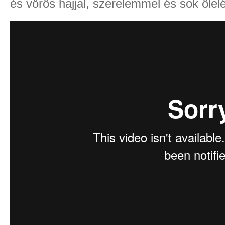
és vörös hajjal, szerelemmel és sok ölelé