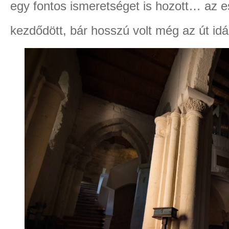
egy fontos ismeretséget is hozott… az es
kezdődött, bár hosszú volt még az út idá