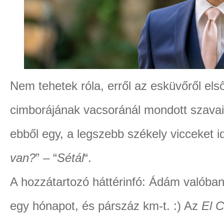
Nem tehetek róla, erről az esküvőről el
cimborájának vacsoránál mondott szavai
ebből egy, a legszebb székely vicceket id
van?
” – “
Sétál
“.
A hozzátartozó háttérinfó: Ádám valóban 
egy hónapot, és párszáz km-t. :) Az
El 