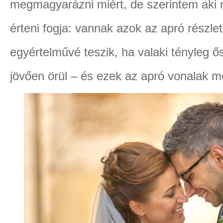
megmagyarázni miért, de szerintem aki m
érteni fogja: vannak azok az apró részle
egyértelművé teszik, ha valaki tényleg ő
jövően örül – és ezek az apró vonalak m