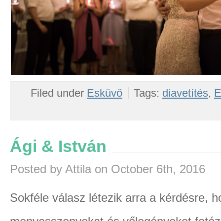
Filed under
Esküvő
Tags:
diavetítés
,
E
Ági & István
Posted by Attila on October 6th, 2016
Sokféle válasz létezik arra a kérdésre, 