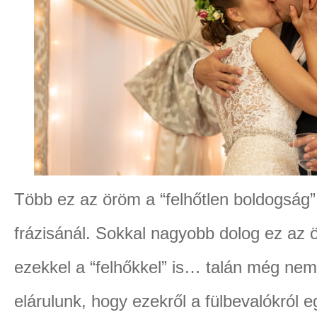
Több ez az öröm a “felhőtlen boldogság
frázisánál. Sokkal nagyobb dolog ez az ö
ezekkel a “felhőkkel” is… talán még nem
elárulunk, hogy ezekről a fülbevalókról 