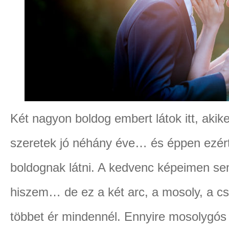
Két nagyon boldog embert látok itt, akik
szeretek jó néhány éve… és éppen ezért 
boldognak látni. A kedvenc képeimen sem
hiszem… de ez a két arc, a mosoly, a c
többet ér mindennél. Ennyire mosolygós