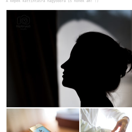
A képek kattintásra nagyobbra is nőnek ám! :)