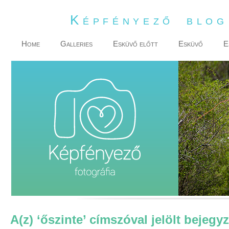
Képfényező blo
Home
Galleries
Esküvő előtt
Esküvő
E
A(z) ‘őszinte’ címszóval jelölt bejegy