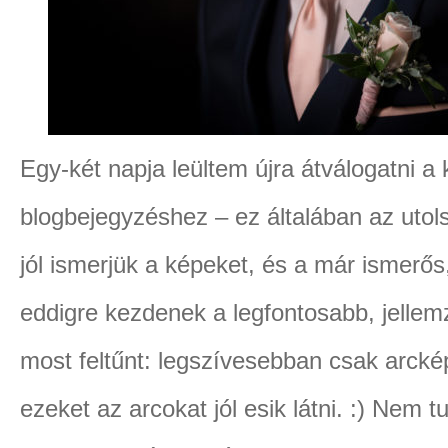
Egy-két napja leültem újra átválogatni a 
blogbejegyzéshez – ez általában az utols
jól ismerjük a képeket, és a már ismerős
eddigre kezdenek a legfontosabb, jelle
most feltűnt: legszívesebban csak arcké
ezeket az arcokat jól esik látni. :) Nem