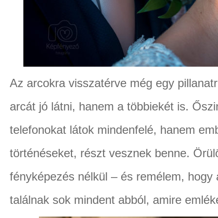
Az arcokra visszatérve még egy pillana
arcát jó látni, hanem a többiekét is. Ő
telefonokat látok mindenfelé, hanem embe
történéseket, részt vesznek benne. Örül
fényképezés nélkül – és remélem, hogy a
találnak sok mindent abból, amire emlék