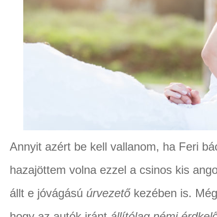
Annyit azért be kell vallanom, ha Feri b
hazajöttem volna ezzel a csinos kis angol
állt e jóvágású
úrvezető
kezében is. Mégi
hogy az autók iránt
állítólag némi érdke