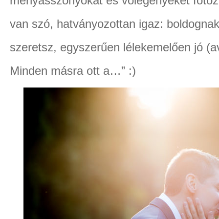
menyasszonyokat és vőlegényeket fotózn
van szó, hatványozottan igaz: boldognak 
szeretsz, egyszerűen lélekemelően jó (av
Minden másra ott a…” :)