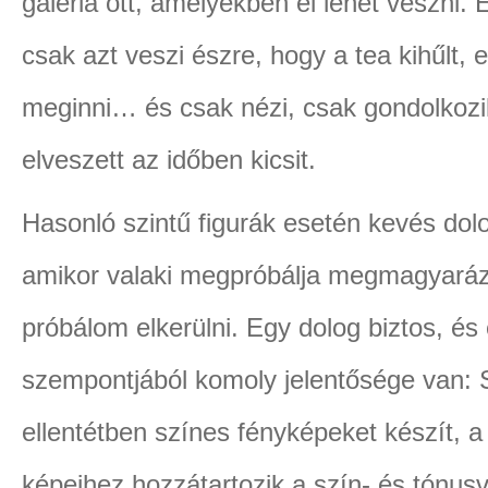
galéria ott, amelyekben el lehet veszni.
csak azt veszi észre, hogy a tea kihűlt, el
meginni… és csak nézi, csak gondolkozi
elveszett az időben kicsit.
Hasonló szintű figurák esetén kevés dol
amikor valaki megpróbálja megmagyarázni
próbálom elkerülni. Egy dolog biztos, és
szempontjából komoly jelentősége van: 
ellentétben színes fényképeket készít, a
képeihez hozzátartozik a szín- és tónusv