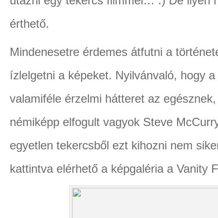
utazni egy tekercs filmmel… :) De ilyen 
érthető.
Mindenesetre érdemes átfutni a történet
ízlelgetni a képeket. Nyilvánvaló, hogy a
valamiféle érzelmi hátteret az egésznek
némiképp elfogult vagyok Steve McCurry
egyetlen tekercsből ezt kihozni nem sike
kattintva elérhető a képgaléria a Vanity F