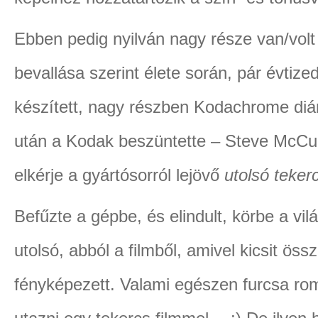
Ebben pedig nyilván nagy része van/volt 
bevallása szerint élete során, pár évtized
készített, nagy részben Kodachrome diár
után a Kodak beszüntette – Steve McCurr
elkérje a gyártósorról lejövő
utolsó teker
Befűzte a gépbe, és elindult, körbe a vil
utolsó, abból a filmből, amivel kicsit öss
fényképezett. Valami egészen furcsa rom