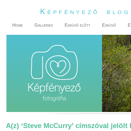
Képfényező blo
Home
Galleries
Esküvő előtt
Esküvő
E
A(z) ‘Steve McCurry’ címszóval jelölt