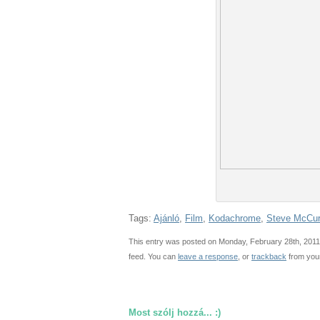
Tags:
Ajánló
,
Film
,
Kodachrome
,
Steve McCur
This entry was posted on Monday, February 28th, 2011 
feed. You can
leave a response
, or
trackback
from your
Most szólj hozzá... :)