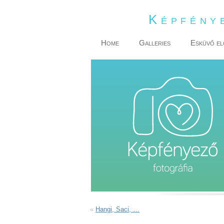
Képfény
Home
Galleries
Esküvő el
«
Hangi, Saci, …