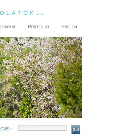
dolatok…
pcsolat
Portfólió
English
 LOVE
»