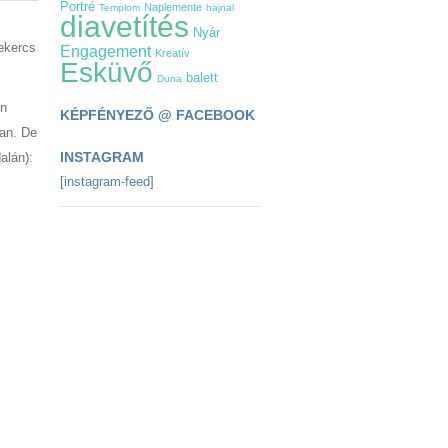
Portré
Naplemente
Templom
hajnal
diavetítés
Nyár
tekercs
Engagement
Kreatív
Esküvő
balett
Duna
ön
KÉPFÉNYEZŐ @ FACEBOOK
ban. De
INSTAGRAM
alán):
[instagram-feed]