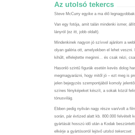
Az utolsó tekercs
Steve McCurry egyike a ma élő legnagyobbak
Van egy fotója, amit talán mindenki ismer, állí
lányról (ez itt, jobb oldalt).
Mindenkinek nagyon jó szívvel ajánlom a webl
olyan galéria ott, amelyekben el lehet veszni
kihűlt, elfelejtette meginni… és csak nézi, cs
Hasonló szintű figurák esetén kevés dolog ha
megmagyarázni, hogy mitől jó – ezt meg is pr
jelen bejegyzés szempontjából komoly jelentő
színes fényképeket készít, a sokak közül feli
tónusvilág.
Ebben pedig nyilván nagy része van/volt a film
során, pár évtized alatt kb. 800.000 felvételt
gyártását hosszú idő után a Kodak beszüntett
elkérje a gyártósorról lejövő
utolsó tekercset
.