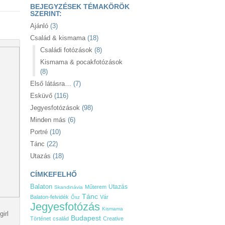
BEJEGYZÉSEK TÉMAKÖRÖK
SZERINT:
Ajánló
(3)
Család & kismama
(18)
Családi fotózások
(8)
Kismama & pocakfotózások
(8)
Első látásra…
(7)
Esküvő
(116)
Jegyesfotózások
(98)
Minden más
(6)
Portré
(10)
Tánc
(22)
Utazás
(18)
CÍMKEFELHŐ
Balaton
Utazás
Műterem
Skandinávia
Tánc
Balaton-felvidék
Vár
Ősz
Jegyesfotózás
Kismama
irl
Budapest
Történet
család
Creative