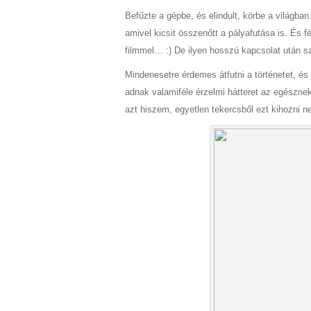
Befűzte a gépbe, és elindult, körbe a világban.
amivel kicsit összenőtt a pályafutása is. És 
filmmel… :) De ilyen hosszú kapcsolat után sz
Mindenesetre érdemes átfutni a történetet, és
adnak valamiféle érzelmi hátteret az egészne
azt hiszem, egyetlen tekercsből ezt kihozni ne