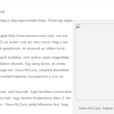
nak.
tólag a világ legismertebb fotója. Portré egy afgán
apját (http://www.stevemccurry.com), van sok
. És az ember csak azt veszi észre, hogy a tea
ak gondolkozik, és elveszett az időben kicsit.
ngzik butábban, mint amikor valaki megpróbálja
óbálom elkerülni. Egy dolog biztos, és ennek
sége van: Steve McCurry, sokakkal ellentétben
smerhető képeihez hozzátartozik a szín- és
nek, amit használt. Saját bevallása szerint élete
 készített, nagy részben Kodachrome diára. E film
e – Steve McCurry pedig felkereste őket, hogy
Steve McCurry: Afghan g