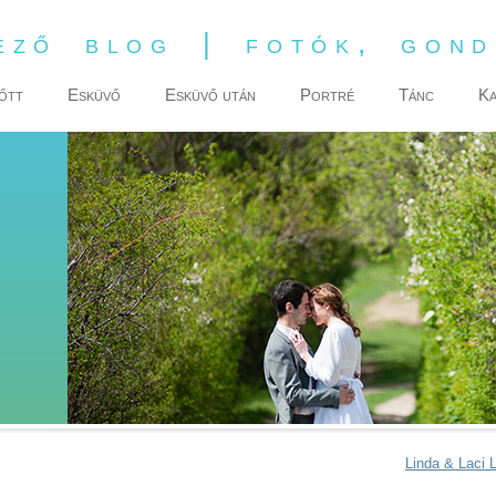
ező blog | fotók, gon
őtt
Esküvő
Esküvő után
Portré
Tánc
Ka
Linda & Laci