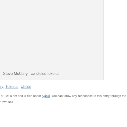
Steve McCurry - az utolsó tekercs
ry
,
Tekercs
,
Utolsó
at 10:00 am and is filed under
Ajánló
. You can follow any responses to this entry through the
 own site.