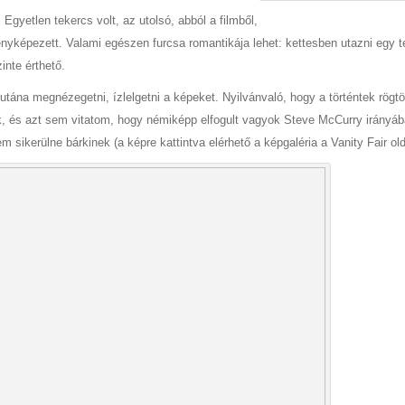
 Egyetlen tekercs volt, az utolsó, abból a filmből,
fényképezett. Valami egészen furcsa romantikája lehet: kettesben utazni egy 
inte érthető.
 utána megnézegetni, ízlelgetni a képeket. Nyilvánvaló, hogy a történtek rögt
k, és azt sem vitatom, hogy némiképp elfogult vagyok Steve McCurry irányá
m sikerülne bárkinek (a képre kattintva elérhető a képgaléria a Vanity Fair old