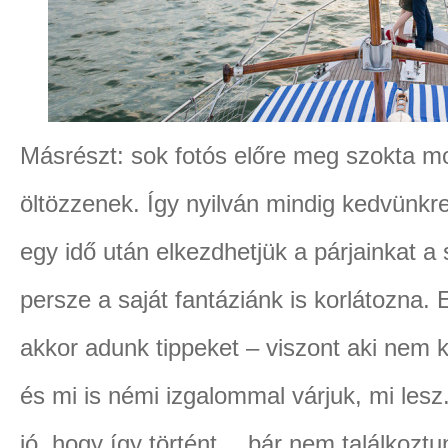
Másrészt: sok fotós előre meg szokta m
öltözzenek. Így nyilván mindig kedvünkr
egy idő után elkezdhetjük a párjainkat a 
persze a saját fantáziánk is korlátozna.
akkor adunk tippeket – viszont aki nem k
és mi is némi izgalommal várjuk, mi lesz.
jó, hogy így történt… bár nem találkoztu