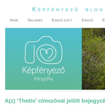
Képfényező blo
Home
Galleries
Esküvő előtt
Esküvő
E
A(z) ‘Thetis’ címszóval jelölt bejegyz