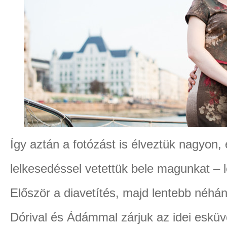
Így aztán a fotózást is élveztük nagyon
lelkesedéssel vetettük bele magunkat – 
Először a diavetítés, majd lentebb néh
Dórival és Ádámmal zárjuk az idei esküv