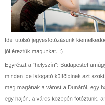
Idei utolsó jegyesfotózásunk kiemelkedőe
jól éreztük magunkat. :)
Egyrészt a “helyszín”: Budapestet amúg
minden ide látogató külföldinek azt szok
meg magának a várost a Dunáról, egy ha
egy hajón, a város közepén fotóztunk, a